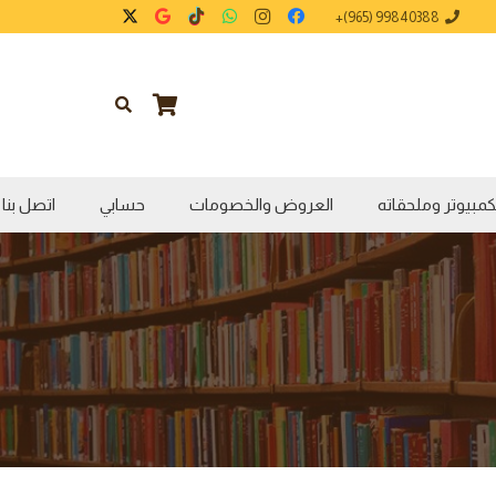
99840388 (965)+
كمبيوتر وملحقاته
العروض والخصومات
حسابي
اتصل بنا