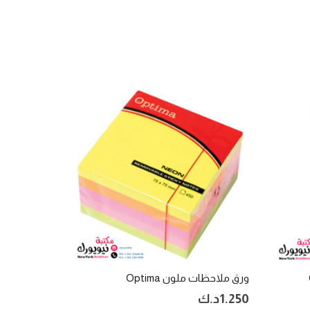
ورق ملاحظات ملون Optima
1.250
د.ك