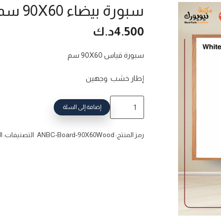
سبورة بيضاء 90X60 سم إطار خشب
4.500
د.ك
سبورة قياس 90X60 سم
إطار خشب وجهين
إضافة إلى السلة
رمز المنتج:
ANBC-Board-90X60Wood
التصنيفات:
ا