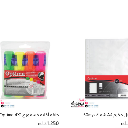
 A4 شفاف 60my
طقم أقلام فسفوري Optima 4X1
.ك
1.250
د.ك