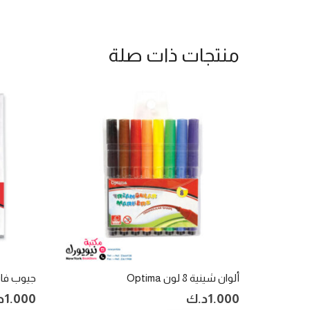
منتجات ذات صلة
ألوان شينية 8 لون Optima
جيوب فايل مخرم
1.000
د.ك
1.000
د