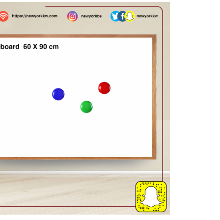
كمية
سبورة
بيضاء
90X60
سم
إطار
خشب