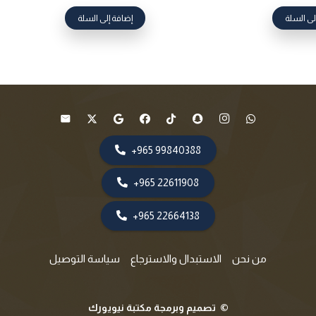
لى السلة
إضافة إلى السلة
99840388 965+
22611908 965+
22664138 965+
من نحن
الاستبدال والاسترجاع
سياسة التوصيل
©
تصميم وبرمجة مكتبة نيويورك