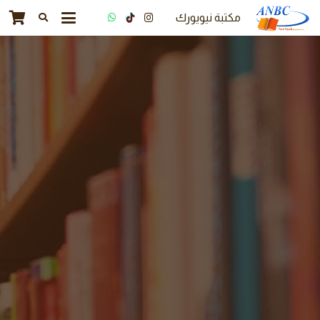
مكتبة نيويورك