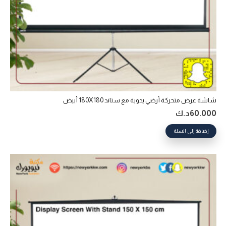
شاشة عرض متحركة أرضي يدوية مع ستاند 180X180 أبيض
60.000
د.ك
إضافة إلى السلة