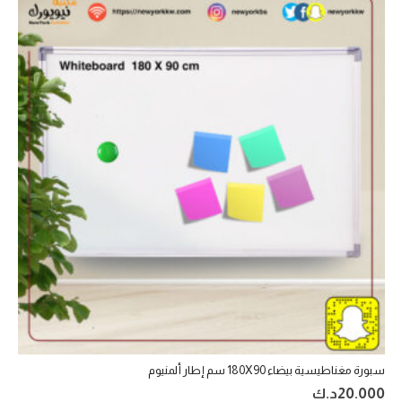
سبورة مغناطيسية بيضاء 180X90 سم إطار ألمنيوم
20.000
د.ك