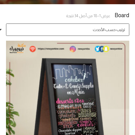
Board
تم
عرض 1–18 من أصل 34 نتيجة
الفرز
حسب
الأحدث