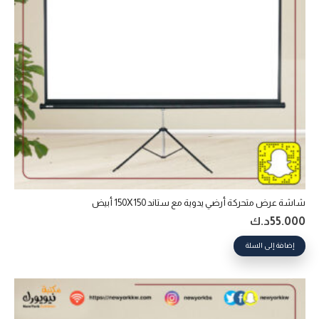
شاشة عرض متحركة أرضي يدوية مع ستاند 150X150 أبيض
55.000
د.ك
إضافة إلى السلة