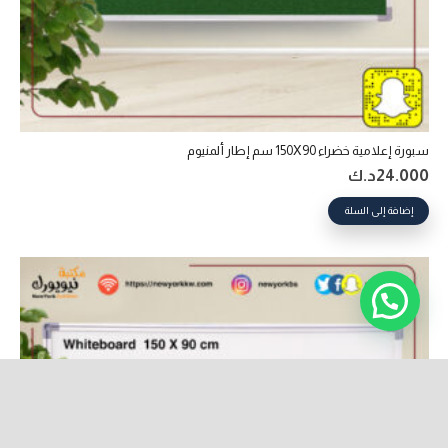
سبورة إعلامية خضراء 150X90 سم إطار ألمنيوم
24.000
د.ك
إضافة إلى السلة
keyboard_arrow_up