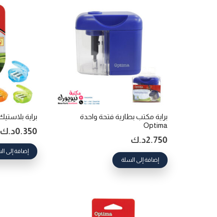
براية مكتب بطارية فتحة واحدة
براية بلاستيك ش
Optima
0.350
د.ك
2.750
د.ك
إضافة إلى ال
إضافة إلى السلة