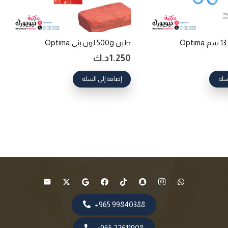
طين 500g لون بني Optima
1.250
د.ك
سلة
إضافة إلى السلة
99840388 965+
22611908 965+