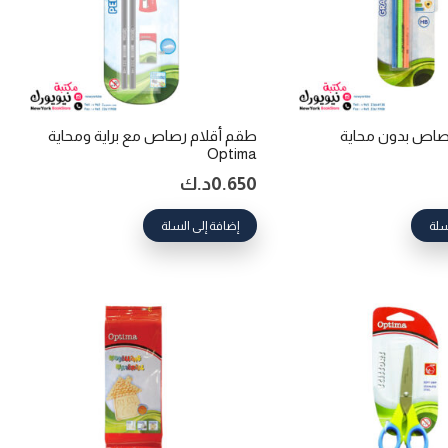
صاص بدون محاية
طقم أقلام رصاص مع براية ومحاية
Optima
0.650
د.ك
سلة
إضافة إلى السلة