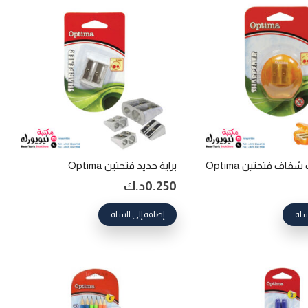
فاف فتحتين Optima
براية حديد فتحتين Optima
0.250
د.ك
سلة
إضافة إلى السلة