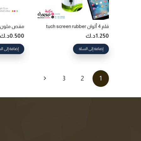
قلم 4 ألوان tuch screen rubber
مقص ملون 13 سم Optima
1.250
د.ك
0.500
د.ك
إضافة إلى السلة
إضافة إلى ال
Posts
3
2
1
pagination