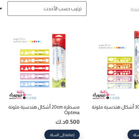
تم
الفرز
حسب
الأحدث
مسطرة 30cm أشكال هندسية ملونة
مسطرة 20cm أشكال هندسية ملونة
Optima
0.500
د.ك
سلة
إضافة إلى السلة