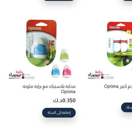
محاية بلاستيك مع براية ملونة
Optima
0.350
د.ك
سلة
إضافة إلى السلة