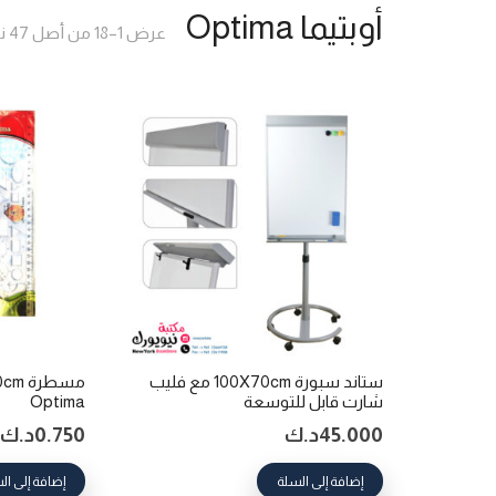
أوبتيما Optima
عرض 1–18 من أصل 47 نتيجة
ستاند سبورة 100X70cm مع فليب
شارت قابل للتوسعة
Optima
45.000
د.ك
0.750
د.ك
إضافة إلى السلة
إضافة إلى ال