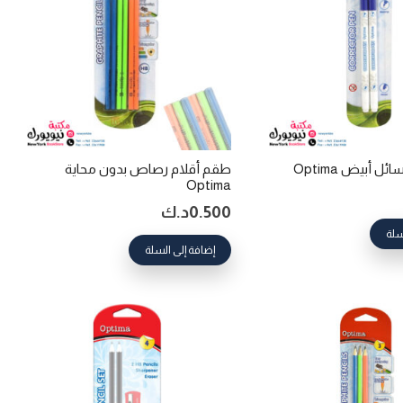
 أبيض Optima
طقم أقلام رصاص بدون محاية
Optima
0.500
د.ك
سلة
إضافة إلى السلة