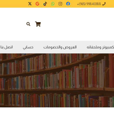
99840388 (965)+
كمبيوتر وملحقاته
العروض والخصومات
حسابي
اتصل بنا