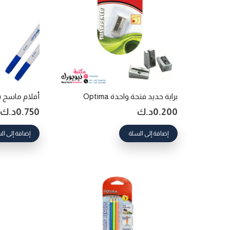
براية حديد فتحة واحدة Optima
أقلام ماسح سائل
0.200
د.ك
0.750
د.ك
إضافة إلى السلة
إضافة إلى ال