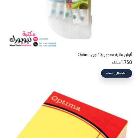
ألوان مائية معجون 10 لون Optima
1.750
د.ك
إضافة إلى السلة