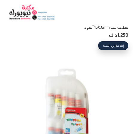
قطاعة تيب 15X33mm أسود
1.250
د.ك
إضافة إلى السلة