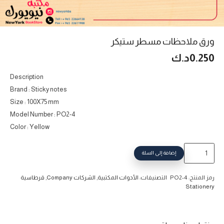
ورق ملاحظات مسطر ستيكر
0.250
د.ك
Description
Brand : Sticky notes
Size : 100X75 mm
Model Number : PO2-4
Color : Yellow
كمية
إضافة إلى السلة
ورق
ملاحظات
رمز المنتج:
PO2-4
التصنيفات:
الأدوات المكتبية
,
الشركات Company
,
قرطاسية
مسطر
Stationery
ستيكر