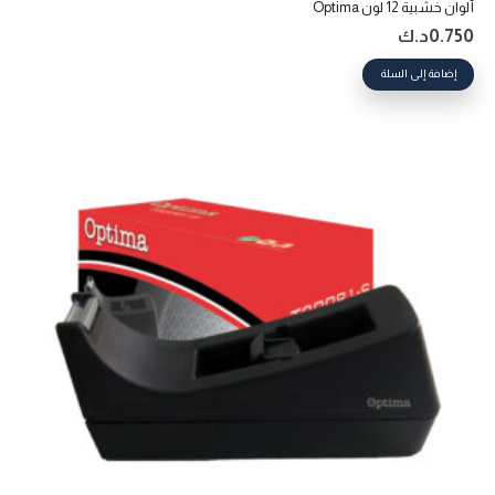
ألوان خشبية 12 لون Optima
0.750
د.ك
إضافة إلى السلة