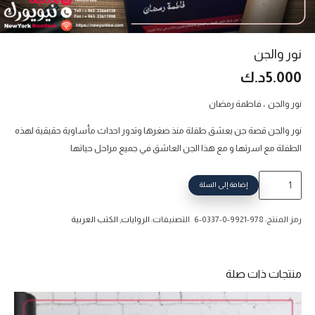
نور والجن
5.000
د.ك
نور والجن ، فاطمة رمضان
نور والجن قصة جن يعشق طفلة منذ صغرها وتدور احداث مأساوية حقيقية لهذه
الطفلة مع اسرتها و مع هذا الجن العاشق في جميع مراحل حياتها
كمية
إضافة إلى السلة
نور
والجن
رمز المنتج:
978-9921-0-0337-6
التصنيفات:
الروايات
,
الكتب العربية
منتجات ذات صلة