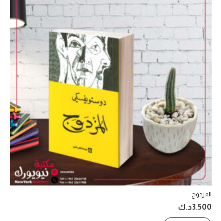
المزدوج
3.500
د.ك