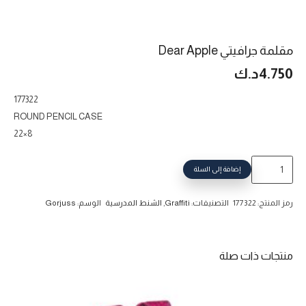
مقلمة جرافيتي Dear Apple
4.750
د.ك
177322
ROUND PENCIL CASE
22×8
كمية
إضافة إلى السلة
مقلمة
جرافيتي
رمز المنتج:
177322
التصنيفات:
Graffiti
,
الشنط المدرسية
الوسم:
Gorjuss
Dear
Apple
منتجات ذات صلة