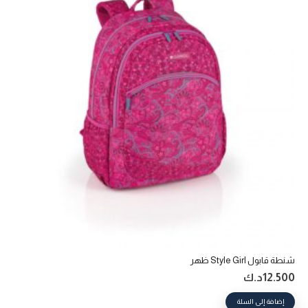
شنطة قابول Style Girl ظهر
12.500
د.ك
إضافة إلى السلة