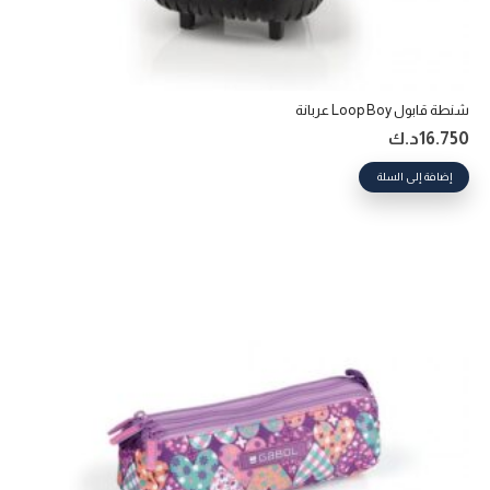
شنطة قابول Loop Boy عربانة
16.750
د.ك
إضافة إلى السلة