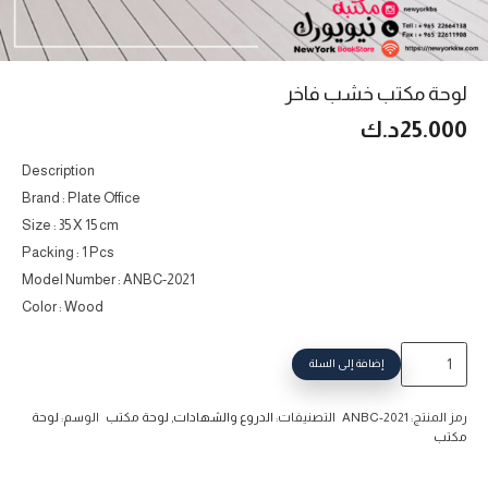
لوحة مكتب خشب فاخر
25.000
د.ك
Description
Brand : Plate Office
Size : 35 X 15 cm
Packing : 1 Pcs
Model Number : ANBC-2021
Color : Wood
كمية
إضافة إلى السلة
لوحة
مكتب
رمز المنتج:
ANBC-2021
التصنيفات:
الدروع والشهادات
,
لوحة مكتب
الوسم:
لوحة
خشب
مكتب
فاخر