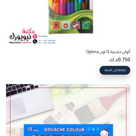
ألوان خشبية 12 لون Optima
0.750
د.ك
إضافة إلى السلة