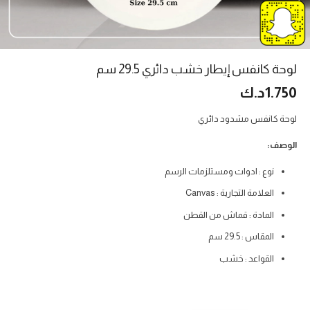
لوحة كانفس إيطار خشب دائري 29.5 سم
1.750
د.ك
لوحة كانفس مشدود دائري
الوصف:
نوع : ادوات ومستلزمات الرسم
العلامة التجارية : Canvas
المادة : قماش من القطن
المقاس : 29.5 سم
القواعد : خشب