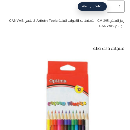
كمية
إضافة إلى السلة
لوحة
كانفس
رمز المنتج:
CV-295
التصنيفات:
الأدوات الفنية Artistry Tools
,
كانفس CANVAS
إيطار
الوسم:
CANVAS
خشب
دائري
29.5
منتجات ذات صلة
سم