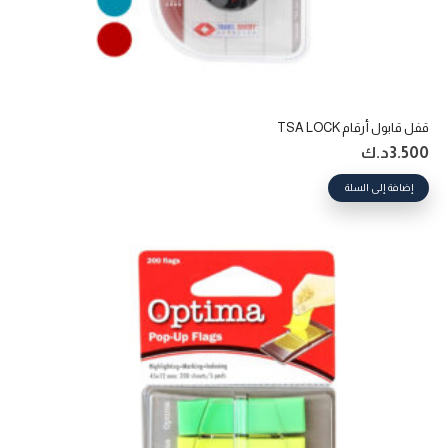
قفل قابول أرقام TSA LOCK
3.500
د.ك
إضافة إلى السلة