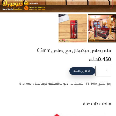
قلم رصاص ميكنيكال مع رصاص 0.5mm
0.450
د.ك
كمية
إضافة إلى السلة
قلم
رصاص
رمز المنتج:
TT-601A
التصنيفات:
الأدوات المكتبية
,
قرطاسية Stationery
ميكنيكال
مع
رصاص
منتجات ذات صلة
0.5mm