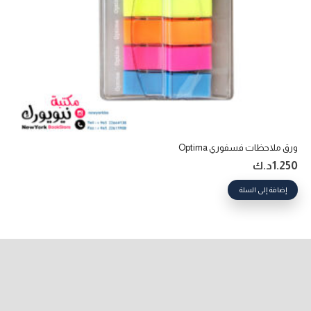
ورق ملاحظات فسفوري Optima
1.250
د.ك
إضافة إلى السلة
keyboard_arrow_up
99840388 965+