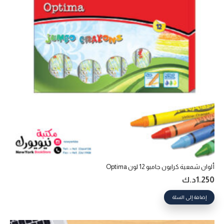
ألوان شمعية كرايون جامبو 12 لون Optima
1.250
د.ك
إضافة إلى السلة