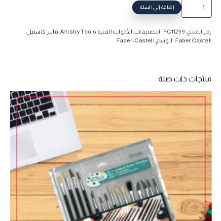
كمية
إضافة إلى السلة
قلم
رصاص
رمز المنتج:
FC11299
التصنيفات:
الأدوات الفنية Artistry Tools
,
فايبر كاستيل
فحمي
Faber Castell
الوسم:
Faber-Castell
6
قطعة
مضغوط
منتجات ذات صلة
Pitt