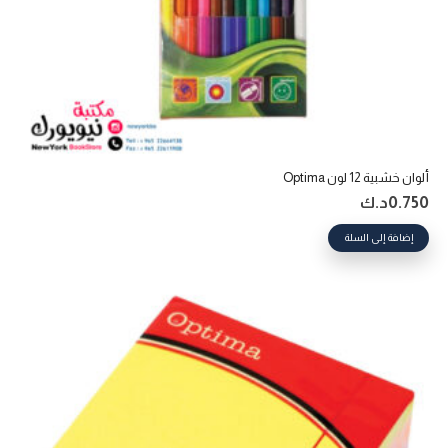
ألوان خشبية 12 لون Optima
0.750
د.ك
إضافة إلى السلة