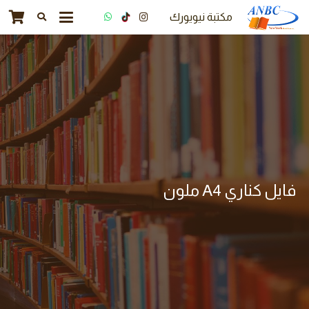
مكتبة نيويورك
فايل كناري A4 ملون