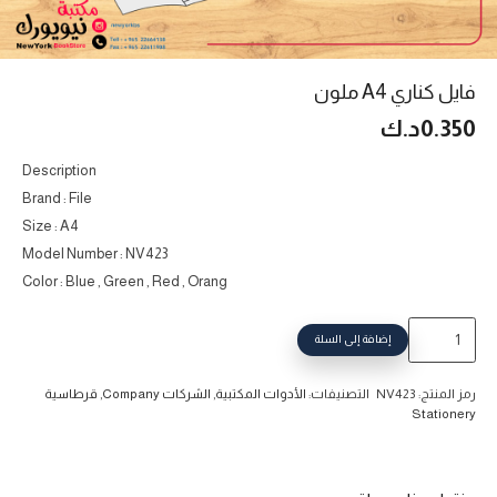
فايل كناري A4 ملون
0.350
د.ك
Description
Brand : File
Size : A4
Model Number : NV423
Color : Blue , Green , Red , Orang
كمية
إضافة إلى السلة
فايل
كناري
رمز المنتج:
NV423
التصنيفات:
الأدوات المكتبية
,
الشركات Company
,
قرطاسية
A4
Stationery
ملون