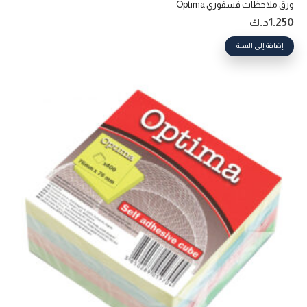
ورق ملاحظات فسفوري Optima
1.250
د.ك
إضافة إلى السلة