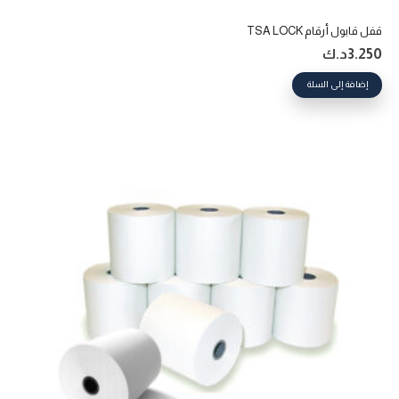
قفل قابول أرقام TSA LOCK
3.250
د.ك
إضافة إلى السلة