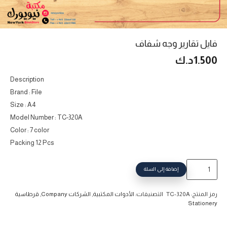
فايل تقارير وجه شفاف
1.500
د.ك
Description
Brand : File
Size : A4
Model Number : TC-320A
Color : 7 color
Packing 12 Pcs
كمية
إضافة إلى السلة
فايل
تقارير
رمز المنتج:
TC-320A
التصنيفات:
الأدوات المكتبية
,
الشركات Company
,
قرطاسية
وجه
Stationery
شفاف