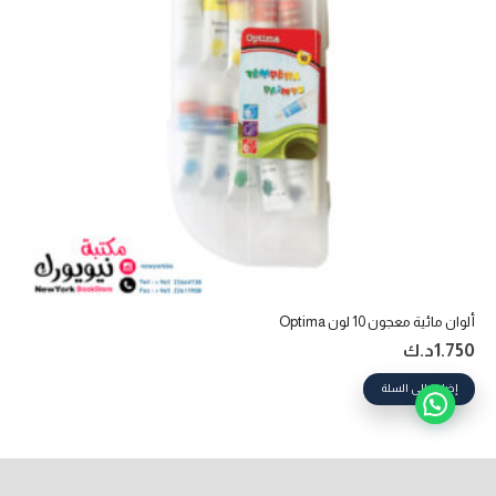
ألوان مائية معجون 10 لون Optima
1.750
د.ك
إضافة إلى السلة