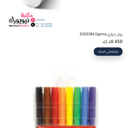
رول حراري 80X80M Optima
0.450
د.ك
إضافة إلى السلة