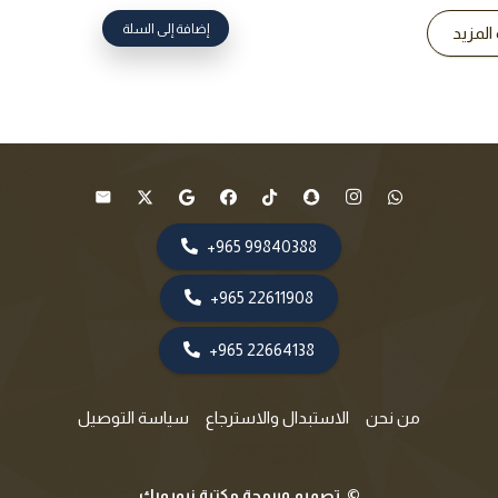
إضافة إلى السلة
 المزيد
99840388 965+
22611908 965+
22664138 965+
من نحن
الاستبدال والاسترجاع
سياسة التوصيل
©
تصميم وبرمجة مكتبة نيويورك