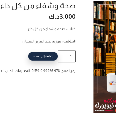
صحة وشفاء من كل داء
3.000
د.ك
كتاب : صحة وشفاء من كل داء
المؤلفة : فوزية عبد العزيز العجيان
إضافة إلى السلة
رمز المنتج:
978-99966-0-539-0
التصنيفات:
الكتب الع