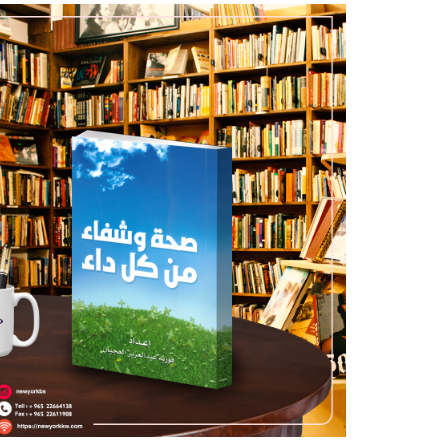
كمية
صحة
وشفاء
من
كل
داء