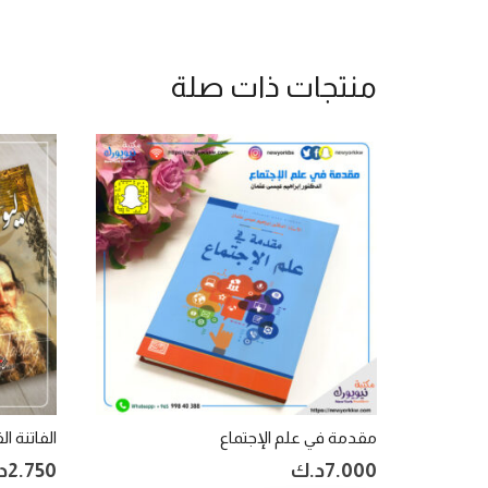
منتجات ذات صلة
مقدمة في علم الإجتماع
الفاتنة ال
7.000
د.ك
2.750
د