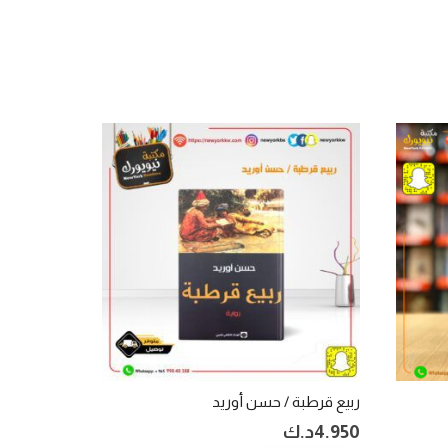
ربيع قرطبة / حسن أوريد
4.950
د.ك