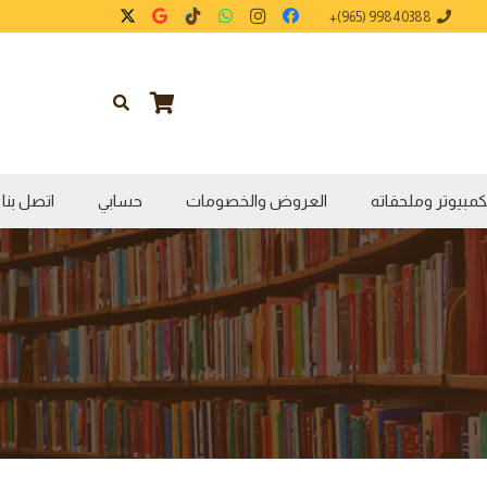
99840388 (965)+
كمبيوتر وملحقاته
العروض والخصومات
حسابي
اتصل بنا