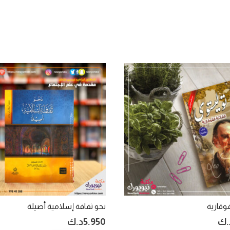
قوقازية
نحو ثقافة إسلامية أصيلة
.ك
5.950
د.ك