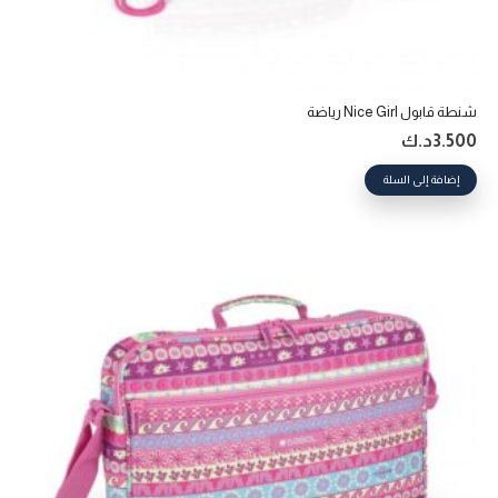
شنطة قابول Nice Girl رياضة
3.500
د.ك
إضافة إلى السلة