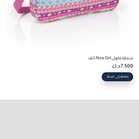
شنطة قابول Nice Girl كتف
7.500
د.ك
إضافة إلى السلة
keyboard_arrow_up
99840388 965+
22611908 965+