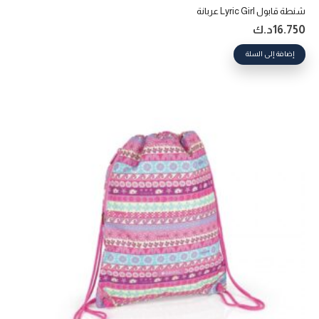
شنطة قابول Lyric Girl عربانة
16.750
د.ك
إضافة إلى السلة