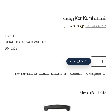
شنطة Kori Kumi روضة
السعر
السعر
9.500
د.ك
7.750
د.ك
الأصلي
الحالي
177781
هو:
هو:
SMALL BACKPACK W/FLAP
9.500د.ك.
7.750د.ك.
30x10x28
كمية
إضافة إلى السلة
شنطة
Kori
رمز المنتج:
177781
التصنيفات:
Graffiti
,
الشنط المدرسية
الوسم:
Kori Kumi
Kumi
روضة
منتجات ذات صلة