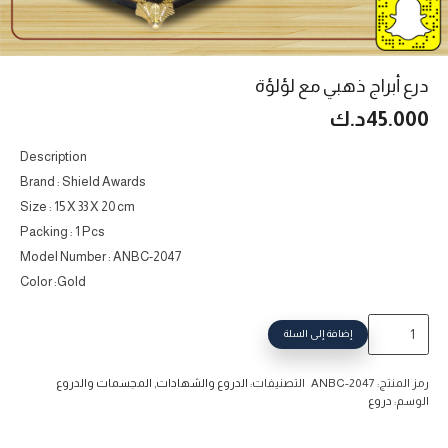
درع أبراج ذهبي مع لؤلؤة
45.000
د.ك
Description
Brand : Shield Awards
Size : 15 X 33 X 20 cm
Packing : 1 Pcs
Model Number : ANBC-2047
Color :Gold
كمية
إضافة إلى السلة
درع
أبراج
رمز المنتج:
ANBC-2047
التصنيفات:
الدروع والشهادات
,
المجسمات والدروع
ذهبي
الوسم:
دروع
مع