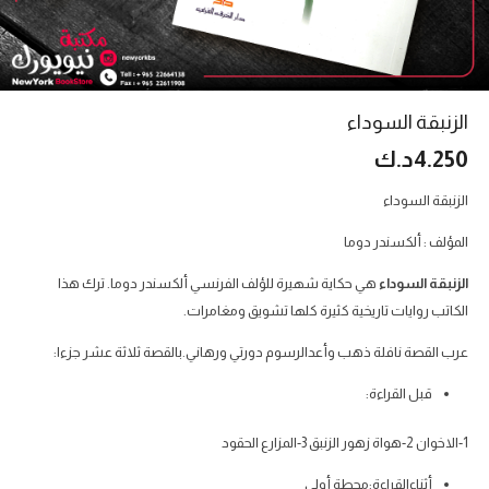
الزنبقة السوداء
4.250
د.ك
الزنبقة السوداء
المؤلف : ألكسندر دوما
الزنبقة السوداء
هي حكاية شهيرة للؤلف الفرنسي ألكسندر دوما. ترك هذا
الكاتب روايات تاريخية كثيرة كلها تشويق ومغامرات.
عرب القصة نافلة ذهب وأعدالرسوم دورتي ورهاني.بالقصة ثلاثة عشر جزءا:
قبل القراءة:
1-الاخوان 2-هواة زهور الزنبق 3-المزارع الحقود
أثناءالقراءة:محطة أولى