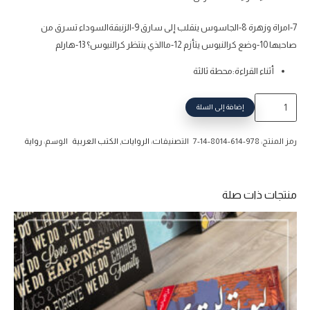
7-امراة وزهرة 8-الجاسوس ينقلب إلى سارق 9-الزنبقةالسوداء تسرق من
صاحبها 10-وضع كرالنيوس يتأزم 12-ماالذي ينتظر كرالنيوس؟ 13-هارلم
أثناء القراءة:محطة ثالثة
كمية
إضافة إلى السلة
الزنبقة
السوداء
رمز المنتج:
978-614-8014-14-7
التصنيفات:
الروايات
,
الكتب العربية
الوسم:
رواية
منتجات ذات صلة