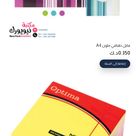
فايل طباقي ملون A4
0.350
د.ك
إضافة إلى السلة