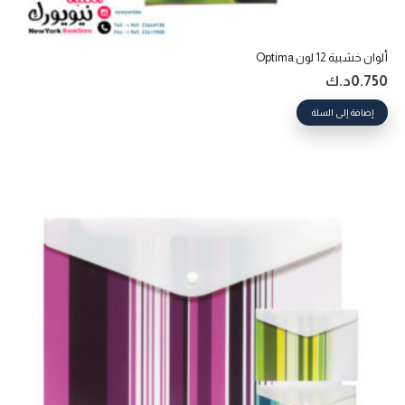
ألوان خشبية 12 لون Optima
0.750
د.ك
إضافة إلى السلة