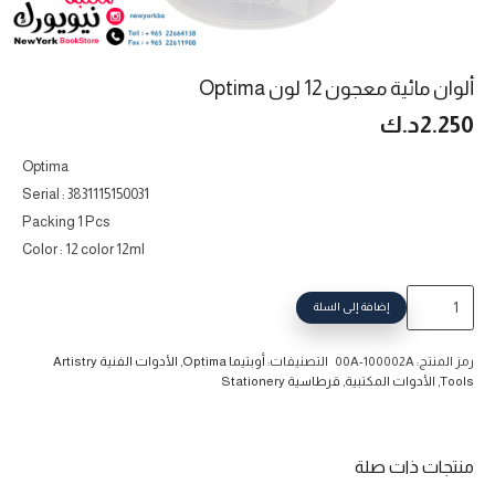
ألوان مائية معجون 12 لون Optima
2.250
د.ك
Optima
Serial : 3831115150031
Packing 1 Pcs
Color : 12 color 12ml
كمية
إضافة إلى السلة
ألوان
مائية
رمز المنتج:
00A-100002A
التصنيفات:
أوبتيما Optima
,
الأدوات الفنية Artistry
معجون
Tools
,
الأدوات المكتبية
,
قرطاسية Stationery
12
لون
Optima
منتجات ذات صلة