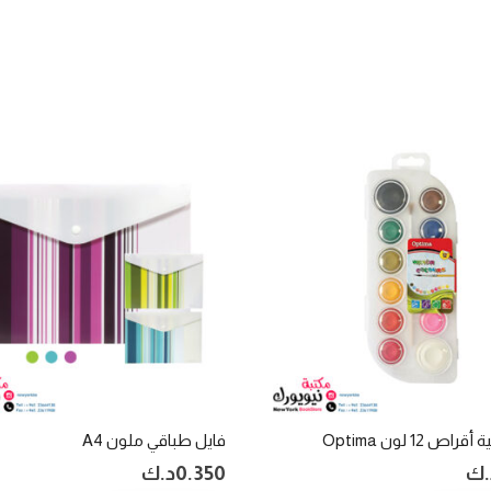
اص 12 لون Optima
فايل طباقي ملون A4
.ك
0.350
د.ك