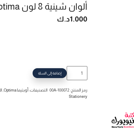
ألوان شينية 8 لون Optima
1.000
د.ك
إضافة إلى السلة
رمز المنتج:
00A-100072
التصنيفات:
أوبتيما Optima
,
الأ
Stationery