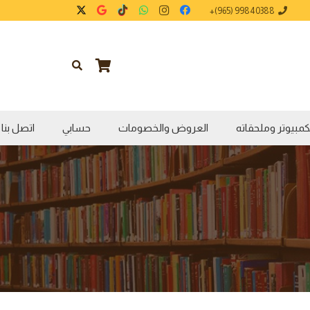
99840388 (965)+
كمبيوتر وملحقاته
العروض والخصومات
حسابي
اتصل بنا