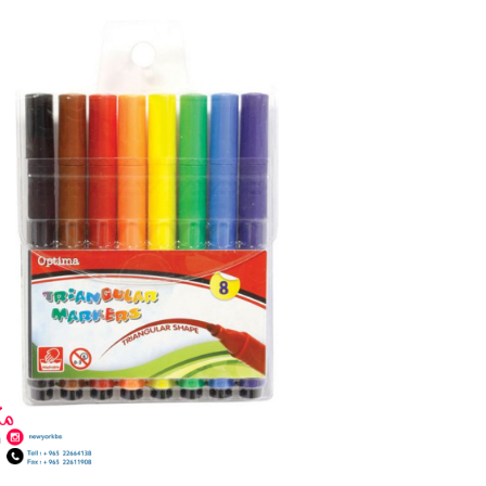
كمية
ألوان
شينية
8
لون
Optima