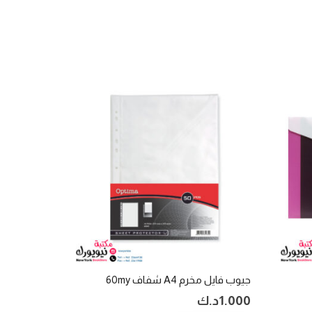
جيوب فايل مخرم A4 شفاف 60my
1.000
د.ك