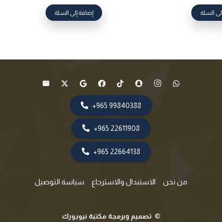
لى السلة
إضافة إلى السلة
99840388 965+
22611908 965+
22664138 965+
من نحن
الاستبدال والاسترجاع
سياسة التوصيل
©
تصميم وبرمجة مكتبة نيويورك