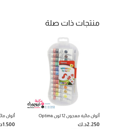
منتجات ذات صلة
ألوان مائية معجون 12 لون Optima
ألوان مائية أقر
2.250
د.ك
1.500
د