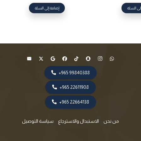
لى السلة
إضافة إلى السلة
99840388 965+
22611908 965+
22664138 965+
من نحن
الاستبدال والاسترجاع
سياسة التوصيل