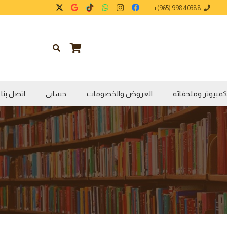
99840388 (965)+
كمبيوتر وملحقاته
العروض والخصومات
حسابي
اتصل بنا