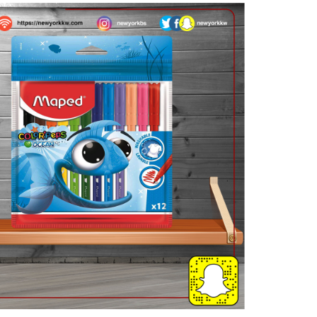
كمية
ألوان
شينية
12
لون
قابلة
للغسل
Maped