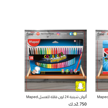
ألوان شينية 24 لون قابلة للغسل Maped
2.750
د.ك