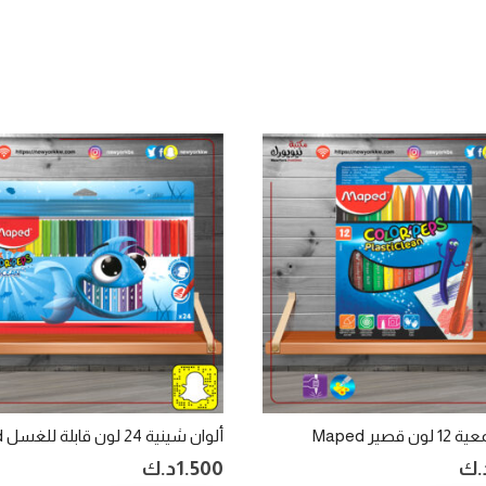
 قصير Maped
ألوان شينية 24 لون قابلة للغسل Maped
.ك
1.500
د.ك