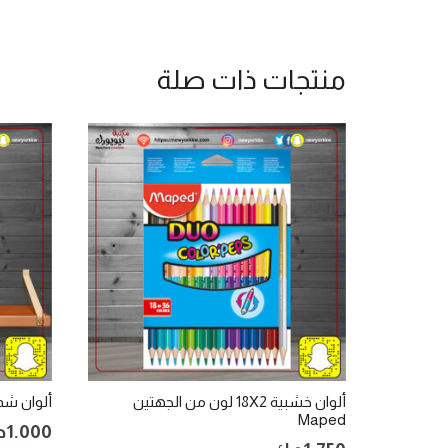
منتجات ذات صلة
ألوان خشبية 18X2 لون من الجهتين
ألوان شمعية 12 لون
Maped
1.000
د