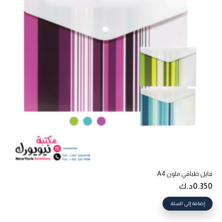
فايل طباقي ملون A4
0.350
د.ك
إضافة إلى السلة