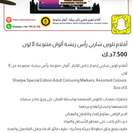
أقلام تلوين شاربي رأس ريشة ألوان متنوعة 8 لون
7.500
د.ك
أقلام تلوين شاربي إصدار خاص للكبار ، ألوان متنوعة ،رأس ريشة مجموعة من 8
لون
Sharpie Special Edition Adult Colouring Markers, Assorted Colours,
Box of 8
تنتظرك صفحات التلوين المصممة بواسطة الفنان على ورق فاخر سميك
لتخصيصها ومشاركتها وعرضها
الحبر الزاهي مقاوم للماء والتلطخ والبهتان
حبر دائم يكتب على معظم الأسطح والمواد
طرف رفيع يخلق خطوطًا جريئة ومكررة ؛ طرف فائق الدقة يجعل التفاصيل واضحة