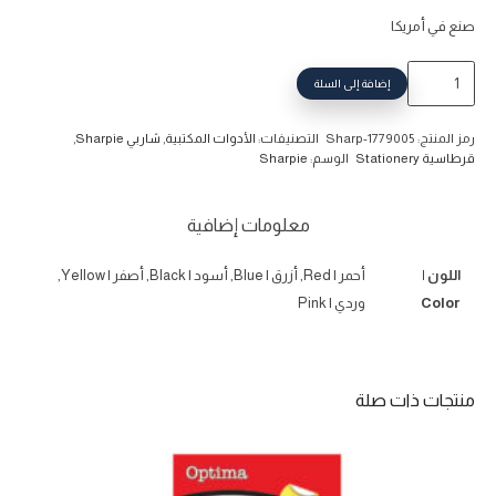
صنع في أمريكا
كمية
إضافة إلى السلة
أقلام
تلوين
رمز المنتج:
Sharp-1779005
التصنيفات:
الأدوات المكتبية
,
شاربي Sharpie
,
شاربي
قرطاسية Stationery
الوسم:
Sharpie
رأس
ريشة
معلومات إضافية
ألوان
متنوعة
اللون |
أحمر | Red, أزرق | Blue, أسود | Black, أصفر | Yellow,
8
Color
وردي | Pink
لون
منتجات ذات صلة