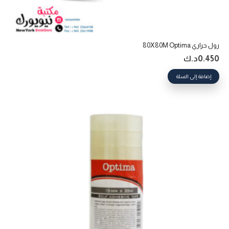
رول حراري 80X80M Optima
0.450
د.ك
إضافة إلى السلة