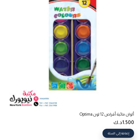
ألوان مائية أقراص 12 لون Optima
1.500
د.ك
إضافة إلى السلة