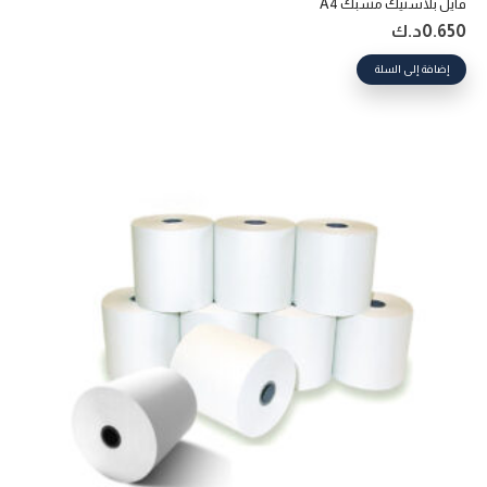
فايل بلاستيك مشبك A4
0.650
د.ك
إضافة إلى السلة