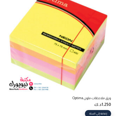
ورق ملاحظات ملون Optima
1.250
د.ك
إضافة إلى السلة