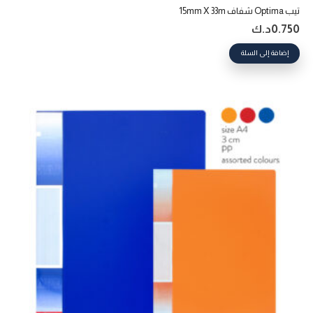
تيب Optima شفاف 15mm X 33m
0.750
د.ك
إضافة إلى السلة