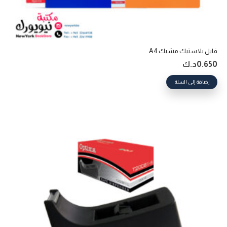
فايل بلاستيك مشبك A4
0.650
د.ك
إضافة إلى السلة