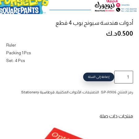
أدوات هندسة سبونج بوب 4 قطع
0.500
د.ك
Ruler
Packing 1 Pcs
Set : 4 Pcs
كمية
إضافة إلى السلة
أدوات
هندسة
رمز المنتج:
SP-R906
التصنيفات:
الأدوات المكتبية
,
قرطاسية Stationery
سبونج
بوب
4
منتجات ذات صلة
قطع