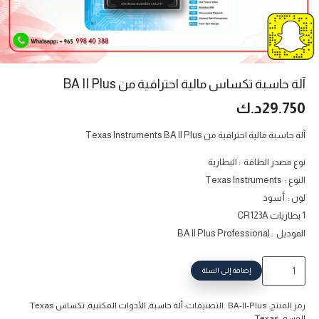
آلة حاسبة تكساس مالية احترافية من BA II Plus
29.750
د.ك
آلة حاسبة مالية احترافية من Texas Instruments BA II Plus
نوع مصدر الطاقة : البطارية
النوع : Texas Instruments
لون : أسود
1 بطاريات CR123A
الموديل : BA II Plus Professional
كمية
إضافة إلى السلة
آلة
حاسبة
رمز المنتج:
BA-II-Plus
التصنيفات:
ألة حاسبة
,
الأدوات المكتبية
,
تكساس Texas
تكساس
الوسم:
Texas