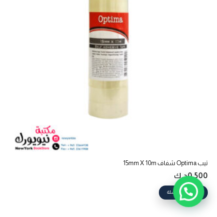
تيب Optima شفاف 15mm X 10m
0.500
د.ك
إضافة إلى السلة