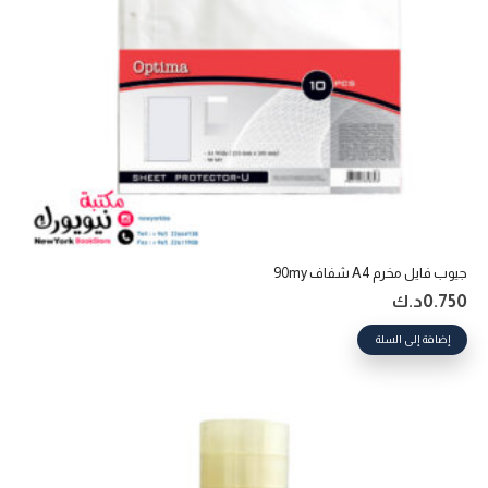
جيوب فايل مخرم A4 شفاف 90my
0.750
د.ك
إضافة إلى السلة