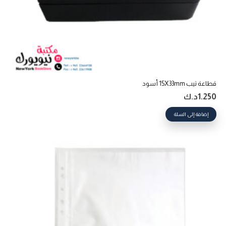
قطاعة تيب 15X33mm أسود
1.250
د.ك
إضافة إلى السلة