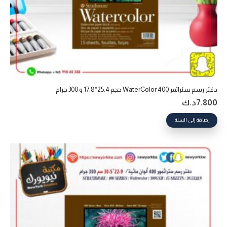
دفتر رسم ستراثمر 400 WaterColor حجم 25.4*17.8 و 300 جرام
7.800
د.ك
إضافة إلى السلة