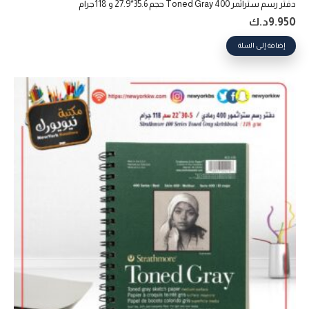
دفتر رسم ستراثمر 400 Toned Gray حجم 35.6*27.9 و 118جرام
9.950
د.ك
إضافة إلى السلة