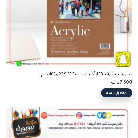
دفتر رسم ستراثمر 400 أكريليك حجم 30.5*22.9 و 400 جرام
7.500
د.ك
إضافة إلى السلة