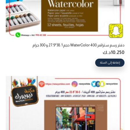
دفتر رسم ستراثمر 400 WaterColor حجم 38.1*27.9 و 300 جرام
10.250
د.ك
إضافة إلى السلة