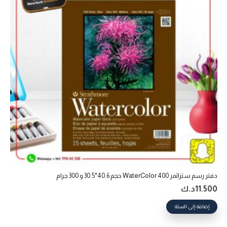
دفتر رسم ستراثمر 400 WaterColor حجم 40.6*30.5 و 300 جرام
11.500
د.ك
إضافة إلى السلة