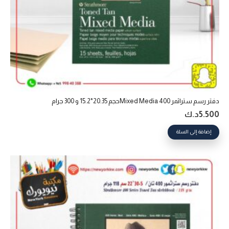
دفتر رسم ستراثمر 400 Mixed Mediaحجم 20.35*15.2 و 300 جرام
5.500
د.ك
إضافة إلى السلة