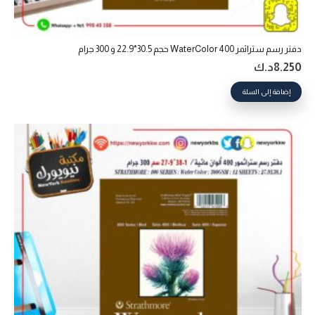
دفتر رسم ستراثمر 400 WaterColor حجم 30.5*22.9 و 300 جرام
8.250
د.ك
إضافة إلى السلة