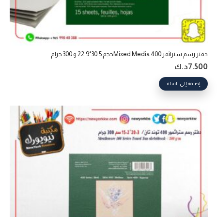
دفتر رسم ستراثمر 400 Mixed Mediaحجم 30.5*22.9 و 300 جرام
7.500
د.ك
إضافة إلى السلة