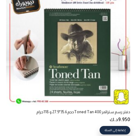
دفتر رسم ستراثمر 400 Toned Tanحجم 35.6*27.9 و 118جرام
9.950
د.ك
إضافة إلى السلة