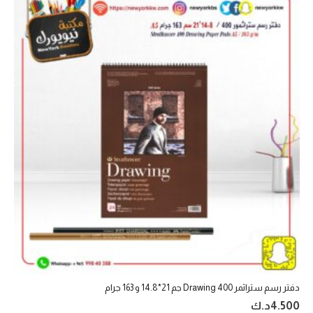
دفتر رسم ستراثمر 400 Drawing جم 21*14.8 و 163 جرام
4.500
د.ك