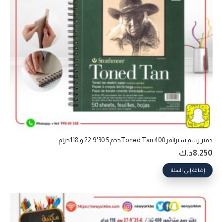
دفتر رسم ستراثمر 400 Toned Tanحجم 30.5*22.9 و 118جرام
8.250
د.ك
إضافة إلى السلة