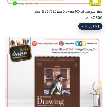
دفتر رسم ستراثمر 400 Drawing حجم 29.7*21 و 163 جرام
7.500
د.ك
إضافة إلى السلة