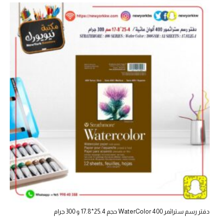
دفتر رسم ستراثمر 400 WaterColor حجم 25.4*17.8 و 300 جرام