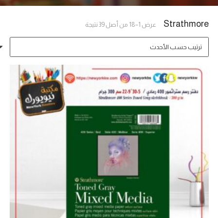
Strathmore
تم
عرض 1–18 من أصل 39 نتيجة
الفرز
حسب
الأحدث