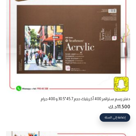
دفتر رسم ستراثمر 400 أكريليك حجم 45.7*30.5 و 400 جرام
11.500
د.ك
إضافة إلى السلة