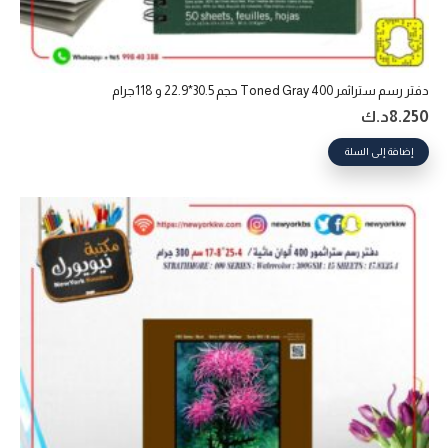
دفتر رسم ستراثمر 400 Toned Gray حجم 30.5*22.9 و 118جرام
8.250
د.ك
إضافة إلى السلة