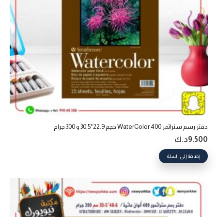
دفتر رسم ستراثمر 400 WaterColor حجم 22.9*30.5 و 300 جرام
9.500
د.ك
إضافة إلى السلة