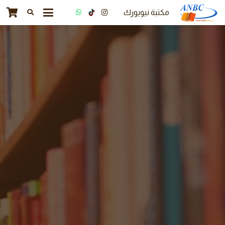
مكتبة نيويورك