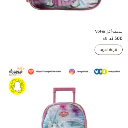
شنطة أكل SoFia
3.500
د.ك
قراءة المزيد