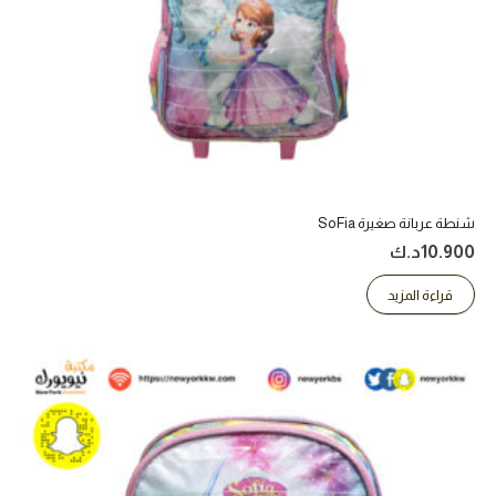
شنطة عربانة صغيرة SoFia
10.900
د.ك
قراءة المزيد