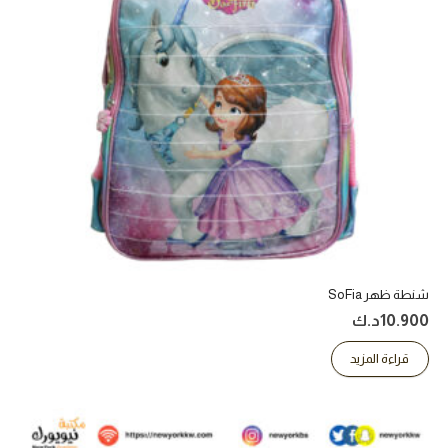
شنطة ظهر SoFia
10.900
د.ك
قراءة المزيد