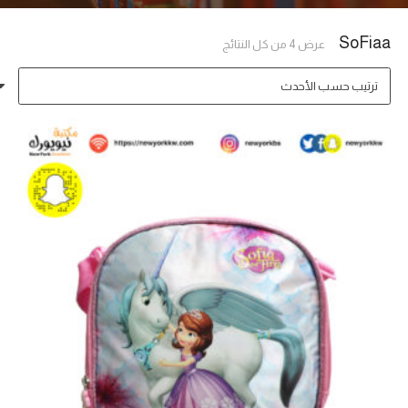
SoFiaa
تم
عرض ⁦4⁩ من كل النتائج
الفرز
حسب
الأحدث