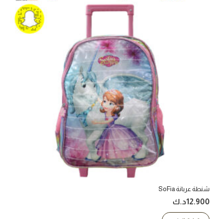
شنطة عربانة SoFia
12.900
د.ك