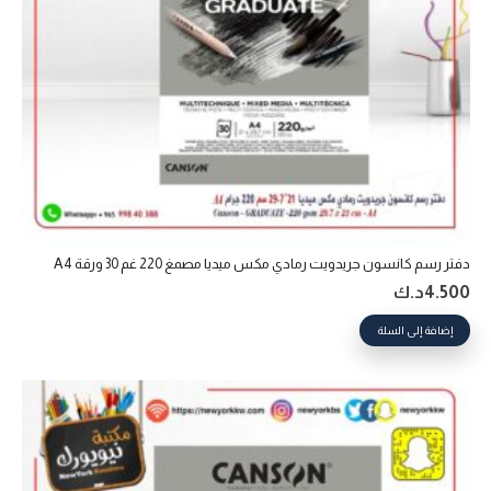
دفتر رسم كانسون جريدويت رمادي مكس ميديا مصمغ 220 غم 30 ورقة A4
4.500
د.ك
إضافة إلى السلة