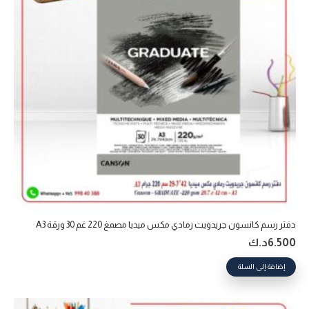
دفتر رسم كانسون جريدويت رمادي مكس ميديا مصمغ 220 غم 30 ورقة A3
6.500
د.ك
إضافة إلى السلة