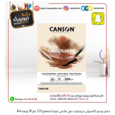
دفتر رسم كانسون جريدويت بيج مكس ميديا مصمغ 220 غم 30 ورقة A4