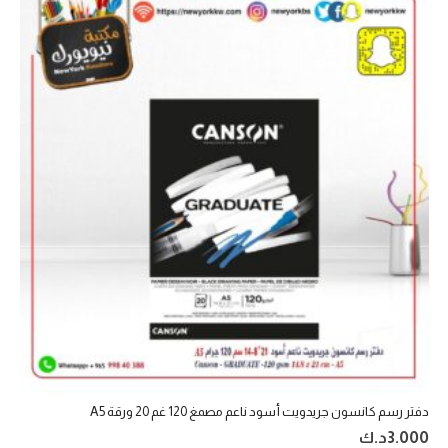
دفتر رسم كانسون جريدويت أسود ناعم مصمغ 120 غم 20 ورقة A5
3.000
د.ك