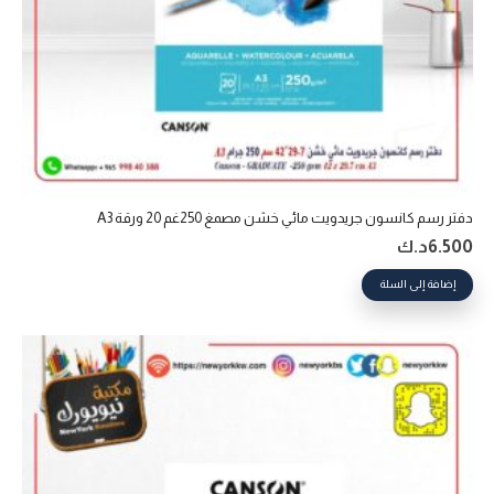
دفتر رسم كانسون جريدويت مائي خشن مصمغ 250غم 20 ورقة A3
6.500
د.ك
إضافة إلى السلة