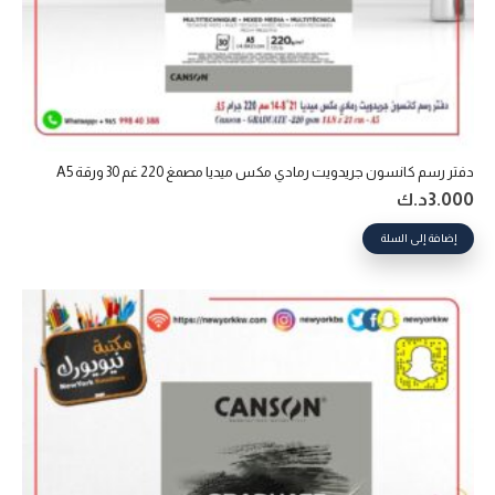
دفتر رسم كانسون جريدويت رمادي مكس ميديا مصمغ 220 غم 30 ورقة A5
3.000
د.ك
إضافة إلى السلة