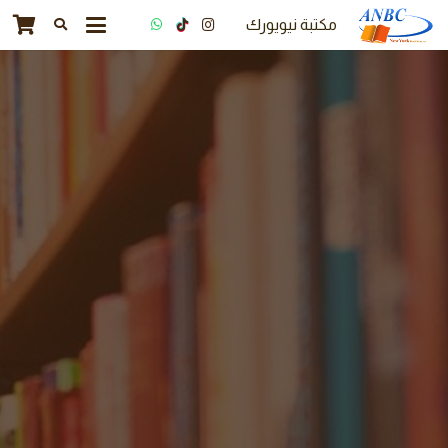
مكتبة نيويورك