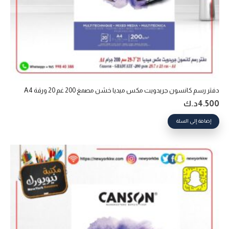
دفتر رسم كانسون جريدويت مكس ميديا خشن مصمغ 200 غم 20 ورقة A4
4.500
د.ك
إضافة إلى السلة