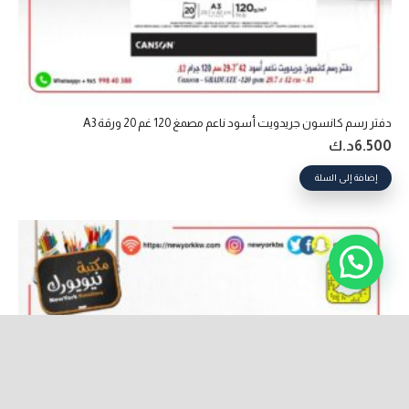
دفتر رسم كانسون جريدويت أسود ناعم مصمغ 120 غم 20 ورقة A3
6.500
د.ك
إضافة إلى السلة
keyboard_arrow_up