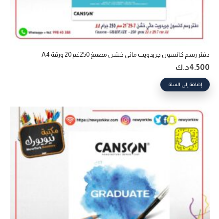
دفتر رسم كانسون جريدويت مائي خشن مصمغ 250غم 20 ورقة A4
4.500
د.ك
إضافة إلى السلة