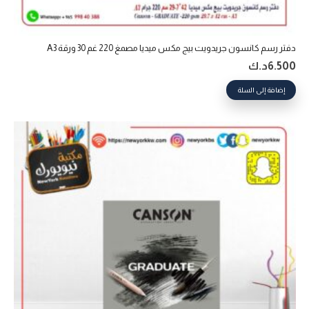
دفتر رسم كانسون جريدويت بيج مكس ميديا مصمغ 220 غم 30 ورقة A3
6.500
د.ك
إضافة إلى السلة