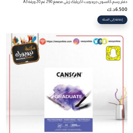
دفتر رسم كانسون جريدويت أكريليك زيتي مصمغ 290 غم 20 ورقة A3
6.500
د.ك
إضافة إلى السلة