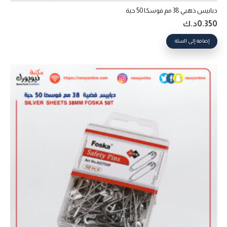
دبابيس ذهبي 38 مم فوسكا 50 حبة
0.350
د.ك
إضافة إلى السلة