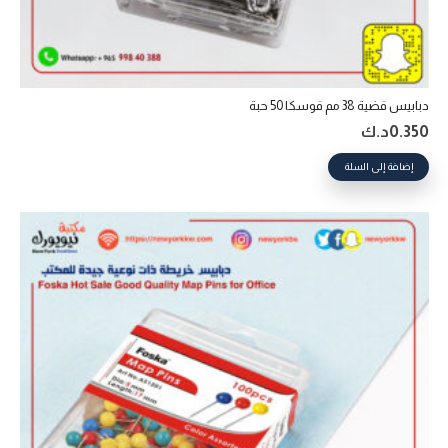
دبابيس فضية 38 مم فوسكا 50 حبة
0.350
د.ك
إضافة إلى السلة