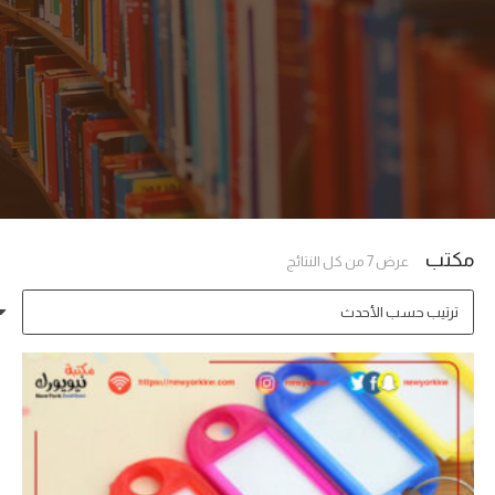
مكتب
تم
عرض ⁦7⁩ من كل النتائج
الفرز
حسب
الأحدث