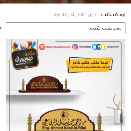
لوحة مكتب
تم
عرض 1–18 من أصل 43 نتيجة
الفرز
حسب
الأحدث