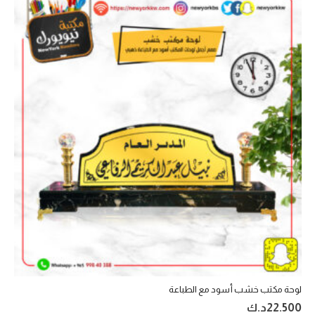
لوحة مكتب خشب أسود مع الطباعة
22.500
د.ك