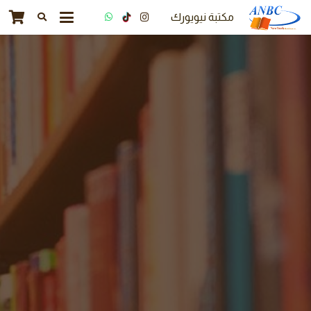
مكتبة نيويورك