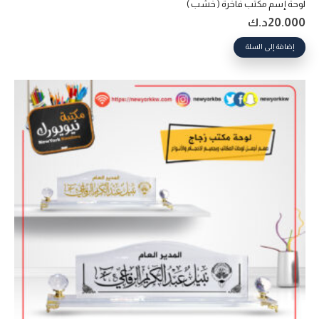
لوحة إسم مكتب فاخرة ( خشب )
20.000
د.ك
إضافة إلى السلة