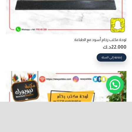
لوحة مكتب رخام أسود مع الطباعة
22.000
د.ك
إضافة إلى السلة
keyboard_arrow_up