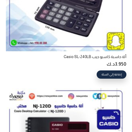
ألة حاسبة كاسيو جيب Casio SL-240LB
3.950
د.ك
إضافة إلى السلة