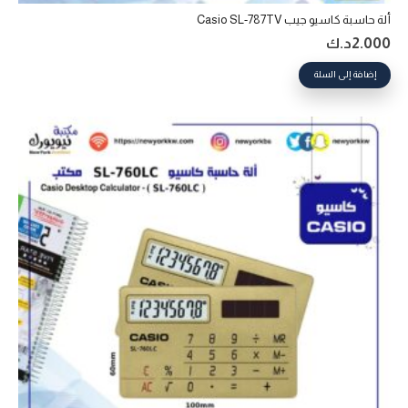
ألة حاسبة كاسيو جيب Casio SL-787TV
2.000
د.ك
إضافة إلى السلة