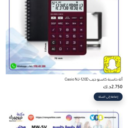
ألة حاسبة كاسيو جيب Casio NJ-120D
2.750
د.ك
إضافة إلى السلة