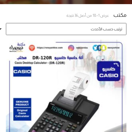
مكتب
تم
عرض 1–18 من أصل 36 نتيجة
الفرز
حسب
الأحدث