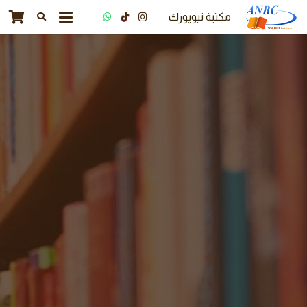
مكتبة نيويورك