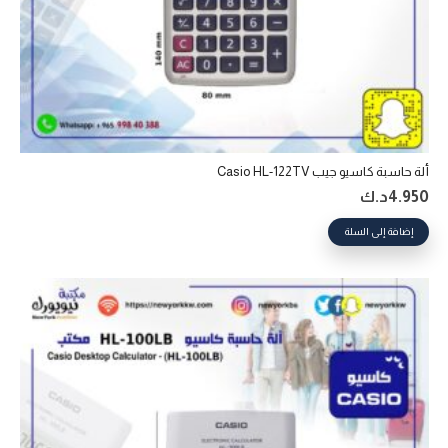
ألة حاسبة كاسيو جيب Casio HL-122TV
4.950
د.ك
إضافة إلى السلة