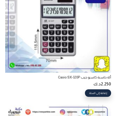
ألة حاسبة كاسيو جيب Casio SX-320P
2.250
د.ك
إضافة إلى السلة