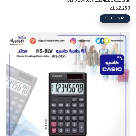
ألة حاسبة كاسيو جيب Casio LC-160LV
2.250
د.ك
إضافة إلى السلة