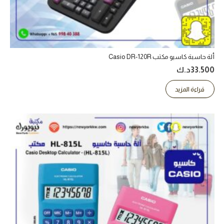
ألة حاسبة كاسيو مكتب Casio DR-120R
33.500
د.ك
قراءة المزيد