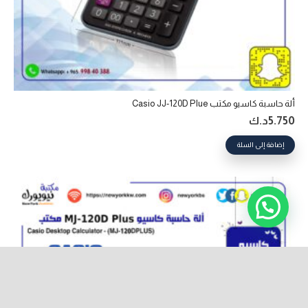
ألة حاسبة كاسيو مكتب Casio JJ-120D Plue
5.750
د.ك
إضافة إلى السلة
keyboard_arrow_up