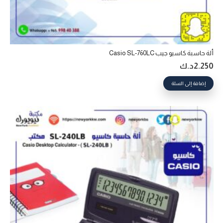
ألة حاسبة كاسيو جيب Casio SL-760LC
2.250
د.ك
إضافة إلى السلة