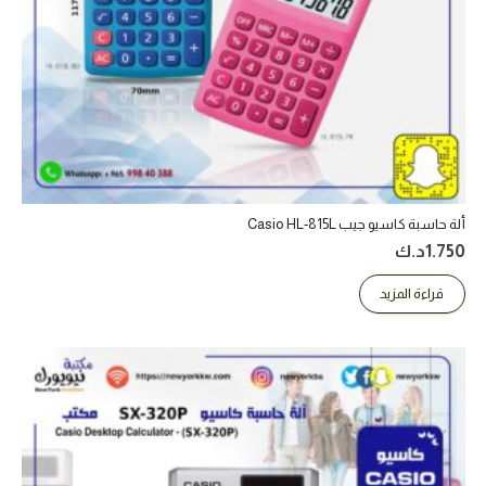
ألة حاسبة كاسيو جيب Casio HL-815L
1.750
د.ك
قراءة المزيد