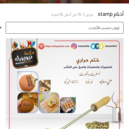
أختام stamp
تم
عرض 1–18 من أصل 38 نتيجة
الفرز
حسب
الأحدث