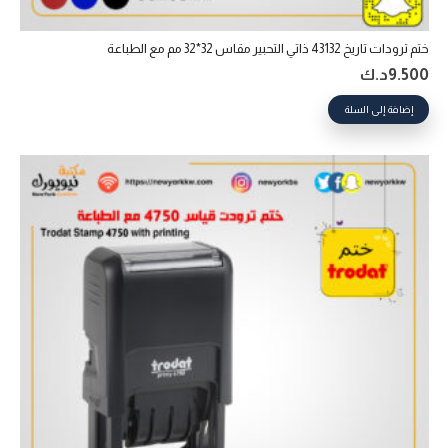
ختم ترودات تاريخ 43132 ذاتي التحبير‎ مقاس 32*32 مم مع الطباعة
9.500
د.ك
إضافة إلى السلة