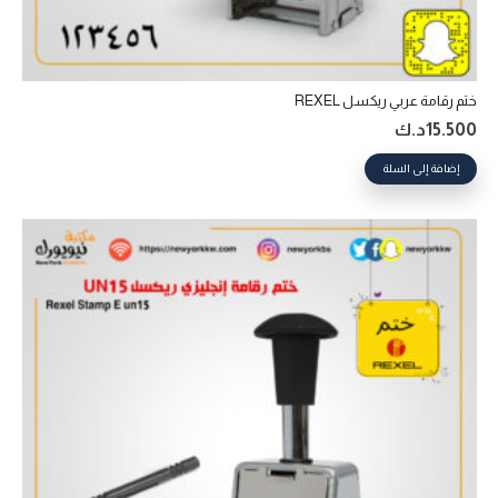
ختم رقامة عربي ريكسل REXEL
15.500
د.ك
إضافة إلى السلة