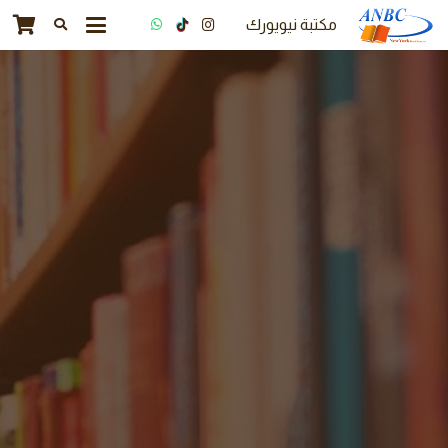
مكتبة نيويورك