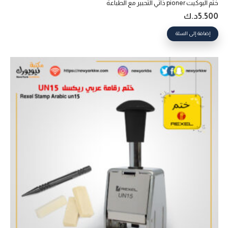
ختم البوكيت pioner ذاتي التحبير‎ مع الطباعة
5.500
د.ك
إضافة إلى السلة