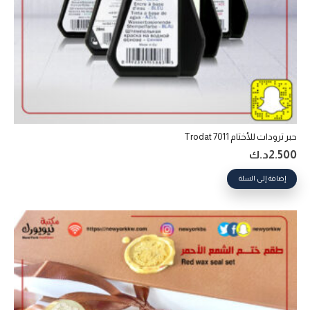
حبر ترودات للأختام Trodat 7011
2.500
د.ك
إضافة إلى السلة