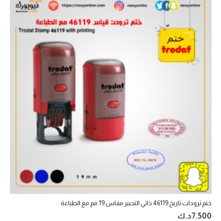
ختم ترودات تاريخ 46119 ذاتي التحبير‎ مقاس 19 مم مع الطباعة
7.500
د.ك