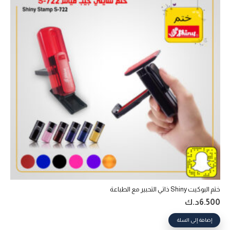
ختم البوكيت Shiny ذاتي التحبير‎ مع الطباعة
6.500
د.ك
إضافة إلى السلة