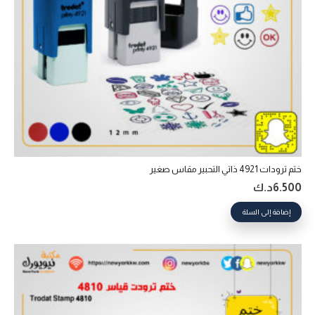
ختم ترودات 4921 ذاتي التحبير‎ مقاس صغير
6.500
د.ك
إضافة إلى السلة