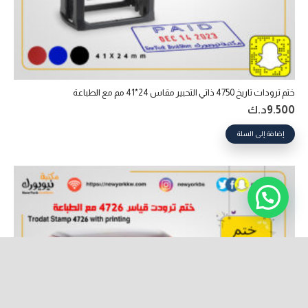
ختم ترودات تاريخ 4750 ذاتي التحبير‎ مقاس 24*41 مم مع الطباعة
9.500
د.ك
إضافة إلى السلة
keyboard_arrow_up