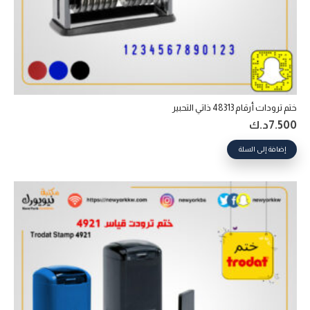
ختم ترودات أرقام 48313 ذاتي التحبير‎
7.500
د.ك
إضافة إلى السلة