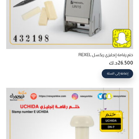
ختم رقامة إنجليزي ريكسل REXEL
26.500
د.ك
إضافة إلى السلة