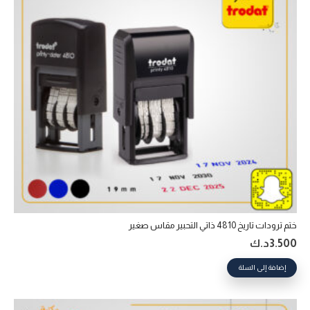
ختم ترودات تاريخ 4810 ذاتي التحبير‎ مقاس صغير
3.500
د.ك
إضافة إلى السلة