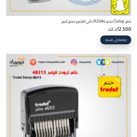
ختم Colop حديد R2046 ذاتي التحبير‎ حجم كبير
12.500
د.ك
إضافة إلى السلة