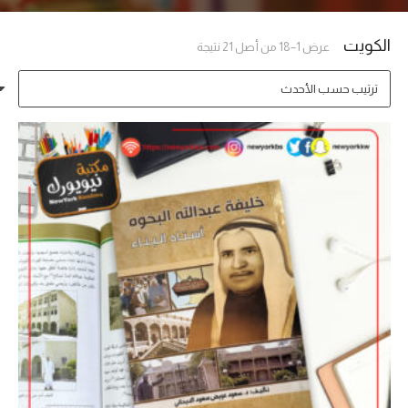
الكويت
تم
عرض 1–18 من أصل 21 نتيجة
الفرز
حسب
الأحدث