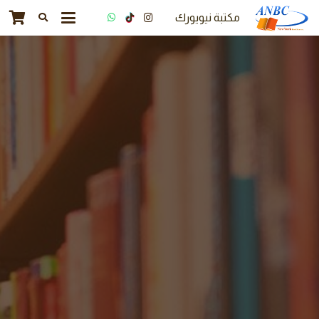
مكتبة نيويورك