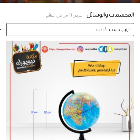
المجسمات والوسائل
تم
عرض ⁦11⁩ من كل النتائج
الفرز
حسب
الأحدث