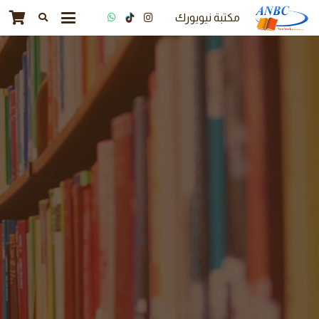
مكتبة نيويورك