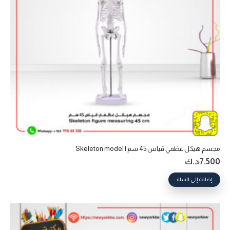
مجسم هيكل عظمي قياس 45 سم | Skeleton model
7.500
د.ك
إضافة إلى السلة