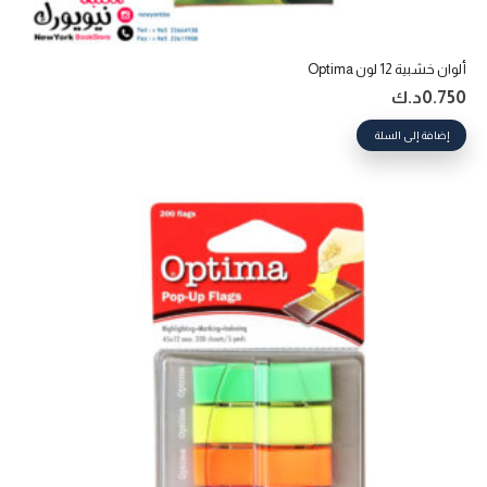
ألوان خشبية 12 لون Optima
0.750
د.ك
إضافة إلى السلة