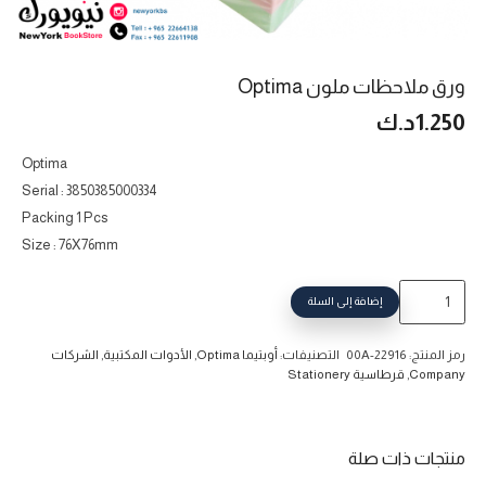
ورق ملاحظات ملون Optima
1.250
د.ك
Optima
Serial : 3850385000334
Packing 1 Pcs
Size : 76X76mm
كمية
إضافة إلى السلة
ورق
ملاحظات
رمز المنتج:
00A-22916
التصنيفات:
أوبتيما Optima
,
الأدوات المكتبية
,
الشركات
ملون
Company
,
قرطاسية Stationery
Optima
منتجات ذات صلة