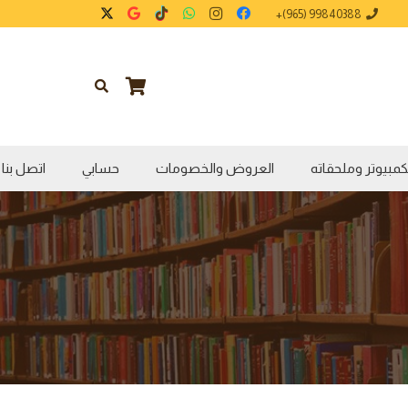
99840388 (965)+
كمبيوتر وملحقاته
العروض والخصومات
حسابي
اتصل بنا