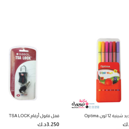
ية 12 لون Optima
قفل قابول أرقام TSA LOCK
.ك
3.250
د.ك