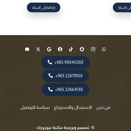
لى السلة
إضافة إلى السلة
99840388 965+
22611908 965+
22664138 965+
من نحن
الاستبدال والاسترجاع
سياسة التوصيل
©
تصميم وبرمجة مكتبة نيويورك