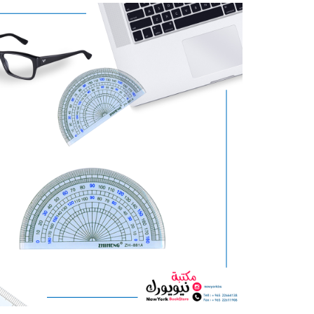
كمية
منقلة
180
درجة
ZHIHENG