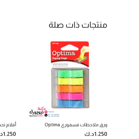
منتجات ذات صلة
ورق ملاحظات فسفوري Optima
أقلام تحديد شين
1.250
د.ك
1.250
د