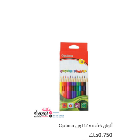
ألوان خشبية 12 لون Optima
0.750
د.ك