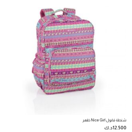
شنطة قابول Nice Girl ظهر
12.500
د.ك