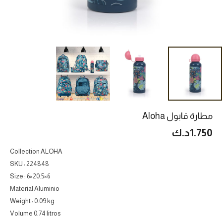
مطارة قابول Aloha
1.750
د.ك
Collection ALOHA
SKU : 224848
Size : 6×20.5×6
Material Aluminio
Weight : 0.09 kg
Volume 0.74 litros