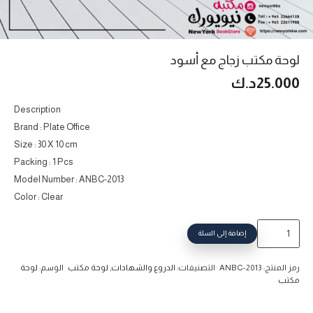
لوحة مكتب زجاج مع أسود
25.000
د.ك
Description
Brand : Plate Office
Size : 30 X 10 cm
Packing : 1 Pcs
Model Number : ANBC-2013
Color : Clear
كمية
إضافة إلى السلة
لوحة
مكتب
رمز المنتج:
ANBC-2013
التصنيفات:
الدروع والشهادات
,
لوحة مكتب
الوسم:
لوحة
زجاج
مكتب
مع