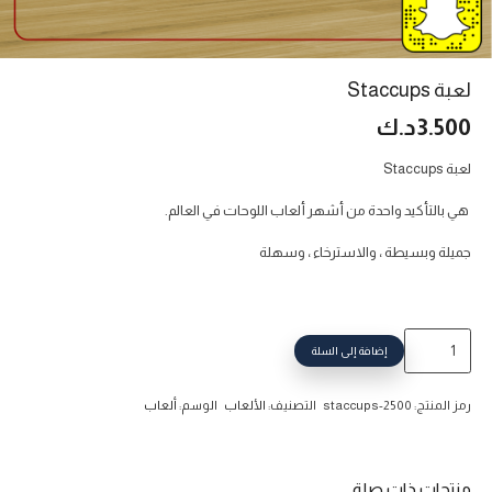
لعبة Staccups
3.500
د.ك
لعبة Staccups
هي بالتأكيد واحدة من أشهر ألعاب اللوحات في العالم.
جميلة وبسيطة ، والاسترخاء ، وسهلة
كمية
إضافة إلى السلة
لعبة
Staccups
رمز المنتج:
staccups-2500
التصنيف:
الألعاب
الوسم:
ألعاب
منتجات ذات صلة