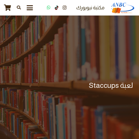
مكتبة نيويورك
لعبة Staccups