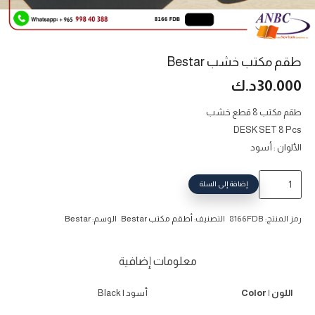
طقم مكتب خشب Bestar
30.000
د.ك
طقم مكتب 8 قطع خشب
DESK SET 8 Pcs
الألوان : أسود
كمية
إضافة إلى السلة
طقم
مكتب
رمز المنتج:
8166FDB
التصنيف:
أطقم مكتب Bestar
الوسم:
Bestar
خشب
Bestar
معلومات إضافية
اللون | Color
أسود | Black