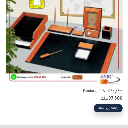
طقم مكتب خشب Bestar
37.500
د.ك
إضافة إلى السلة