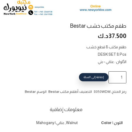
طقم مكتب خشب Bestar
37.500
د.ك
طقم مكتب 8 قطع خشب
DESK SET 8 Pcs
الألوان : عنابي – بني
كمية
إضافة إلى السلة
طقم
مكتب
رمز المنتج:
8050WDM
التصنيف:
أطقم مكتب Bestar
الوسم:
Bestar
خشب
Bestar
معلومات إضافية
اللون | Color
Walnut, عنابي | Mahogany