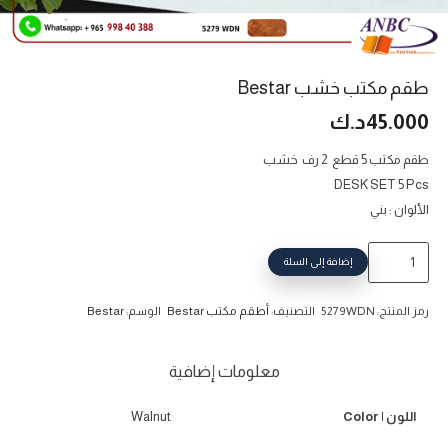
طقم مكتب خشب Bestar
45.000
د.ك
طقم مكتب 5 قطع 2 رف خشب
DESK SET 5 Pcs
الألوان : بني
كمية
إضافة إلى السلة
طقم
مكتب
رمز المنتج:
5279WDN
التصنيف:
أطقم مكتب Bestar
الوسم:
Bestar
خشب
Bestar
معلومات إضافية
اللون | Color
Walnut