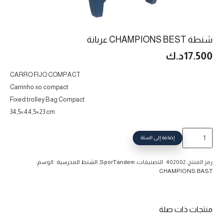
شنطة CHAMPIONS BEST عربانة
17.500
د.ك
CARRO FIJO COMPACT
Carrinho xo compact
Fixed trolley Bag Compact
34,5×44,5×23 cm
كمية
إضافة إلى السلة
شنطة
CHAMPIONS
رمز المنتج:
402002
التصنيفات:
SporTandem
,
الشنط المدرسية
الوسم:
BEST
CHAMPIONS BAST
عربانة
منتجات ذات صلة