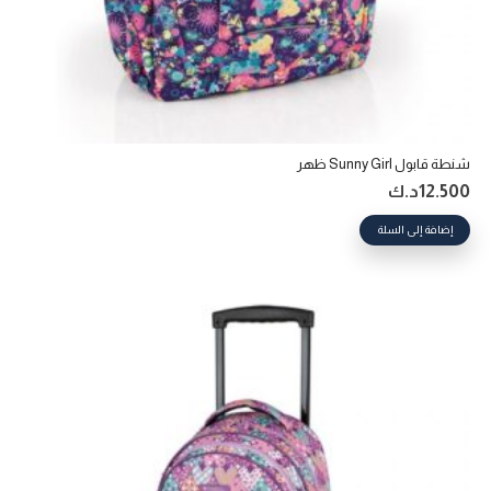
شنطة قابول Sunny Girl ظهر
12.500
د.ك
إضافة إلى السلة