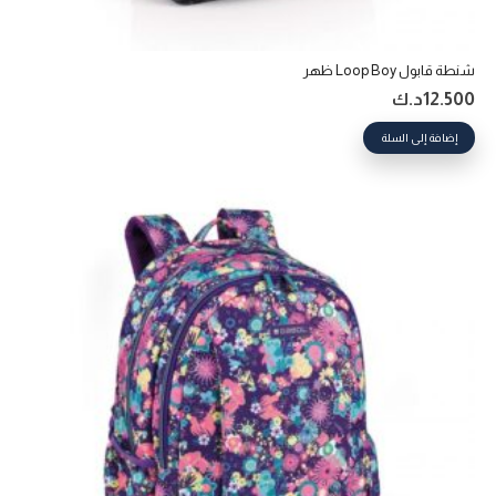
شنطة قابول Loop Boy ظهر
12.500
د.ك
إضافة إلى السلة