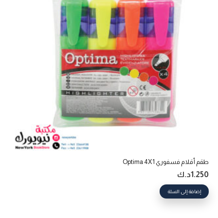
طقم أقلام فسفوري Optima 4X1
1.250
د.ك
إضافة إلى السلة