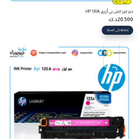
حبر ليزر اتش بي أزرق HP 130A
20.500
د.ك
إضافة إلى السلة