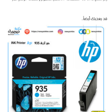
بي
وردي
935
قد يعجبك أيضاً…
HP