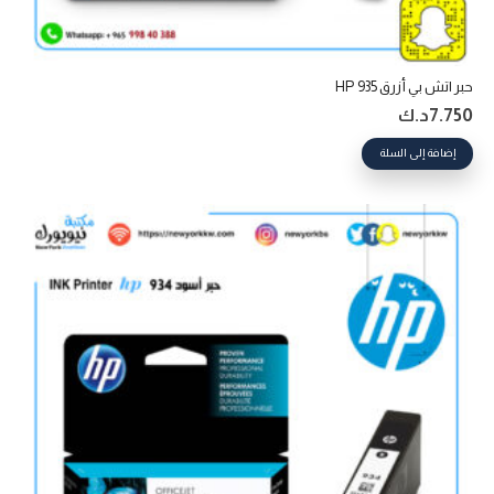
حبر اتش بي أزرق 935 HP
7.750
د.ك
إضافة إلى السلة