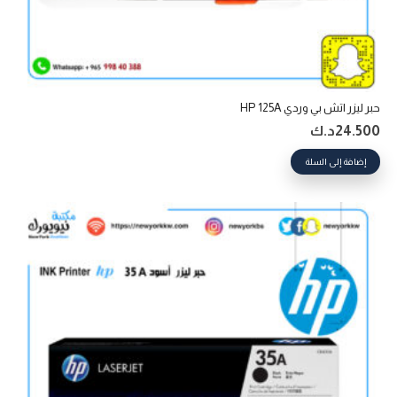
حبر ليزر اتش بي وردي HP 125A
24.500
د.ك
إضافة إلى السلة