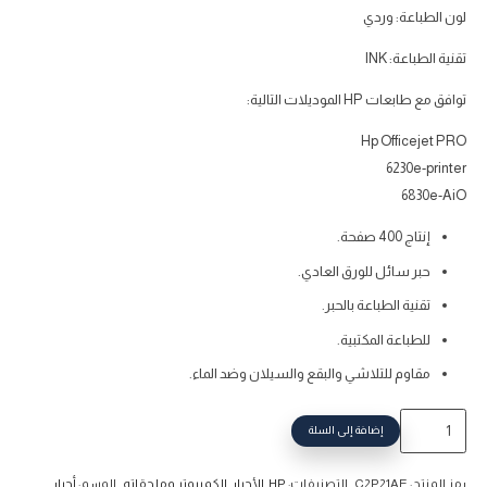
لون الطباعة: وردي
تقنية الطباعة: INK
توافق مع طابعات HP الموديلات التالية:
Hp Officejet PRO
6230e-printer
6830e-AiO
إنتاج 400 صفحة.
حبر سائل للورق العادي.
تقنية الطباعة بالحبر.
للطباعة المكتبية.
مقاوم للتلاشي والبقع والسيلان وضد الماء.
كمية
إضافة إلى السلة
حبر
اتش
رمز المنتج:
C2P21AE
التصنيفات:
HP
,
الأحبار
,
الكمبيوتر وملحقاته
الوسم:
أحبار