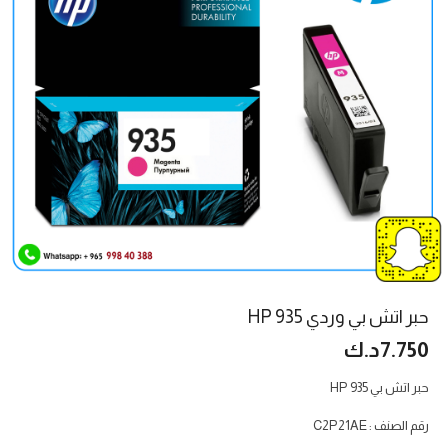
حبر اتش بي وردي 935 HP
7.750
د.ك
حبر اتش بي HP 935
رقم الصنف : C2P21AE