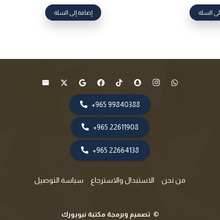
لى السلة
إضافة إلى السلة
99840388 965+
22611908 965+
22664138 965+
من نحن
الاستبدال والاسترجاع
سياسة التوصيل
©
تصميم وبرمجة مكتبة نيويورك