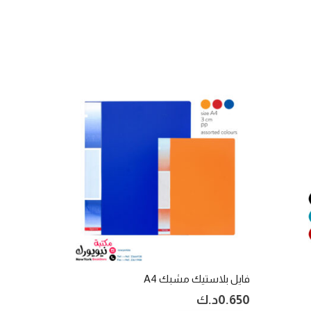
فايل بلاستيك مشبك A4
0.650
د.ك