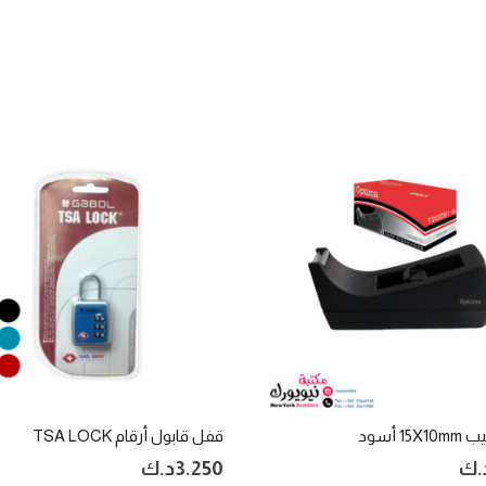
1 أسود
قفل قابول أرقام TSA LOCK
.ك
3.250
د.ك