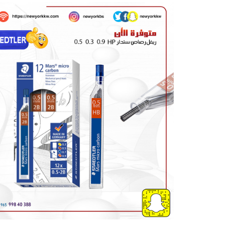
كمية
تعبئة
رصاص
ستدلر
0.5mm