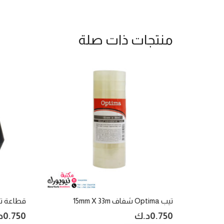
منتجات ذات صلة
تيب Optima شفاف 15mm X 33m
قطاعة تيب 5X10mm
0.750
د.ك
0.750
د