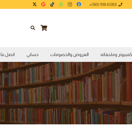
99840388 (965)+
كمبيوتر وملحقاته
العروض والخصومات
حسابي
اتصل بنا