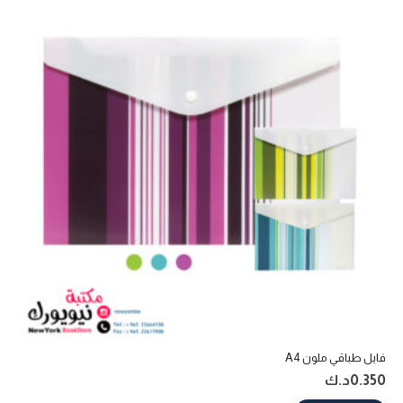
فايل طباقي ملون A4
0.350
د.ك