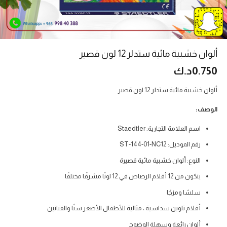
ألوان خشبية مائية ستدلر 12 لون قصير
0.750
د.ك
ألوان خشبية مائية ستدلر 12 لون قصير
الوصف:
اسم العلامة التجارية: Staedtler
رقم الموديل: ST-144-01-NC12
النوع: ألوان خشبية مائية قصيرة
يتكون من 12 أقلام الرصاص في 12 لونًا مشرقًا مختلفًا
سلسًا ومزجًا
أقلام تلوين سداسية ، مثالية للأطفال الأصغر سنًا والفنانين
ألوان رائعة وسهلة الوضوح