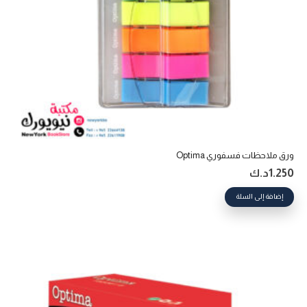
ورق ملاحظات فسفوري Optima
1.250
د.ك
إضافة إلى السلة