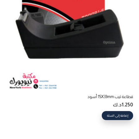
قطاعة تيب 15X33mm أسود
1.250
د.ك
إضافة إلى السلة