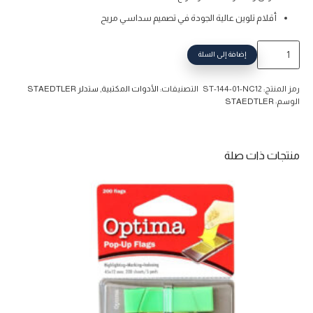
أقلام تلوين عالية الجودة في تصميم سداسي مريح
كمية
إضافة إلى السلة
ألوان
خشبية
رمز المنتج:
ST-144-01-NC12
التصنيفات:
الأدوات المكتبية
,
ستدلر STAEDTLER
مائية
الوسم:
STAEDTLER
ستدلر
12
لون
منتجات ذات صلة
قصير