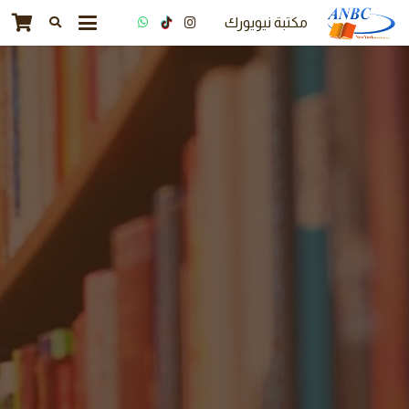
مكتبة نيويورك