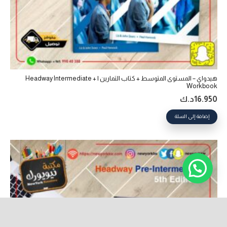
هيدواي – المستوى المتوسط + كتاب التمارين | Headway Intermediate +
Workbook
16.950
د.ك
إضافة إلى السلة
keyboard_arrow_up