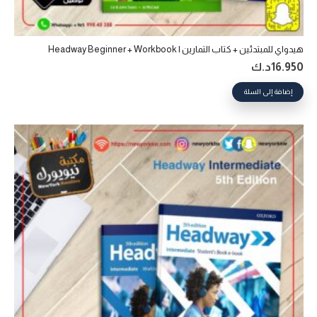
هيدواي للمبتدئين + كتاب التمارين | Headway Beginner + Workbook
16.950
د.ك
إضافة إلى السلة