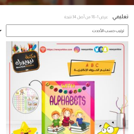
تعليمي
تم
عرض 1–18 من أصل 34 نتيجة
الفرز
حسب
الأحدث