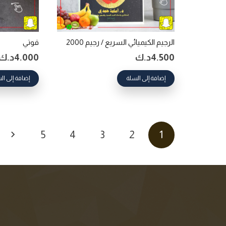
الرجيم الكيميائي السريع / رجيم 2000
قوتي
4.500
د.ك
4.000
د.ك
إضافة إلى السلة
إضافة إلى ال
Posts
5
4
3
2
1
pagination