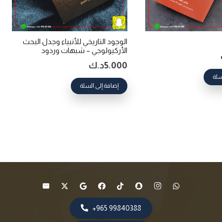
الوجود التاريخي للأنبياء وجدل البحث
الأركيولوجي – شبهات وردود
5.000
د.ك
سلة
إضافة إلى السلة
99840388 965+