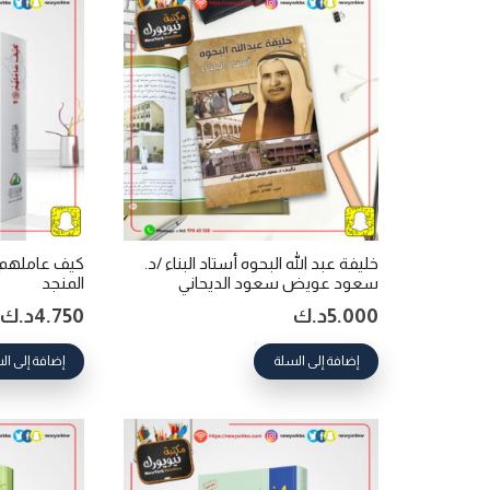
خليفة عبد الله البحوه أستاد البناء /د.
كيف عاملهم 
سعود عويض سعود الديحاني
المنجد
5.000
د.ك
4.750
د.ك
إضافة إلى السلة
إضافة إلى ال