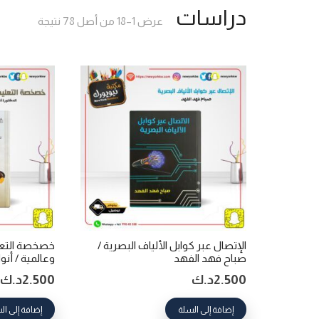
دراسات
تم
عرض 1–18 من أصل 78 نتيجة
الفرز
حسب
الأحدث
الإتصال عبر كوابل الألياف البصرية /
خصخصة التعلي
صباح فهد الفهد
وعالمية / أنو
2.500
د.ك
2.500
د.ك
إضافة إلى السلة
إضافة إلى ال