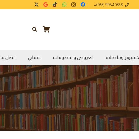
99840388 (965)+
كمبيوتر وملحقاته
العروض والخصومات
حسابي
اتصل بنا