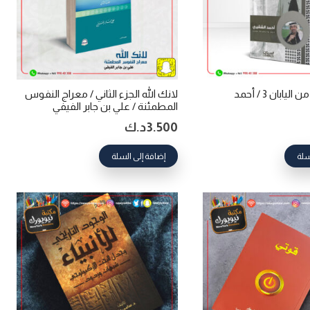
خواطر شاب من اليابان 3 / أحمد
لانك الله الجزء الثاني / معراج النفوس
المطمئنة / علي بن جابر الفيفي
3.500
د.ك
سلة
إضافة إلى السلة