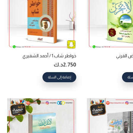
ض القرني
خواطر شاب 1 / أحمد الشقيري
2.750
د.ك
سلة
إضافة إلى السلة