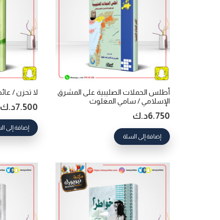
أطلس الحملات الصليبية على المشرق
لا تحزن / عائ
الإسلامي / سامي المغلوث
7.500
د.ك
6.750
د.ك
إضافة إلى ال
إضافة إلى السلة