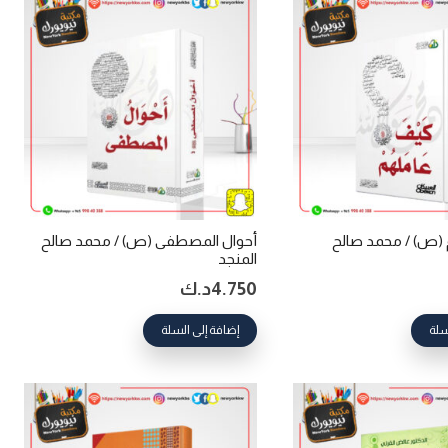
(ص) / محمد صالح
أحوال المصطفى (ص) / محمد صالح
المنجد
4.750
د.ك
سلة
إضافة إلى السلة